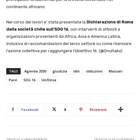
continente africano.
Nel corso dei lavori e’ stata presentata la
Dichiarazione di Roma
della società civile sull’SDG 16
, con interventi di attivisti e
organizzazioni provenienti da Africa, Asia e America Latina,
inclusiva di raccomandazioni del terzo settore su come rilanciare
l’azione collettiva per raggiungere l’obiettivo 16. (@OnuItalia)
TAGS
Agenda 2030
giustizia
Idlo
istituzioni
Massari
Pace
SDG 16
Un/Desa
Facebook
X
Pinterest
ARTICOLO PRECEDENTE
ARTICOLO SUCCESSIVO