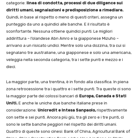
categorie:
linea di condotta, processi di due diligence sui
diritti umani, segnalazioni e predisposizione a rimediare.
Quindi, in base al rispetto o meno di questi criteri, assegna un
punteggio da uno a quindici alle banche. E il risultato è
sconfortante. Nessuna ottiene quindici punti. Le migliori
addirittura – l’olandese Abn Amro e la giapponese Mizuho –
arrivano a un risicato undici. Mentre solo una dozzina, tra cui si
segnalano tre australiane, una giapponese e solo una americana,
veleggia nella seconda categoria, tra i sette punti e mezzo e i
dieci.
La maggior parte, una trentina, è in fondo alla classifica. In piena
zona retrocessione tra i quattro e i sette punti. Tra queste ci sono
la maggior parte dei colossi bancari di
Europa,
Canada e Stati
Uniti.
E anche le uniche due banche italiane prese in
considerazione:
Unicredit e Intesa Sanpaolo,
rispettivamente
con sette e sei punti. Ancora più giù, tra gli zero e i tre punti, ci
sono le sette banche peggiori nel rispetto dei diritti umani.
Quattro di queste sono cinesi: Bank of China, Agricultural Bank of