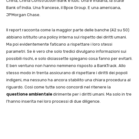
China, China Construction Bank e Icbc. Una è indiana, la State
Bank of India. Una francese, il Bpce Group. E una americana,
JPMorgan Chase.
Il report racconta come la maggior parte delle banche (42 su 50)
abbiano istituito una policy interna sul rispetto dei diritti umani.
Ma poi evidentemente faticano a rispettare i loro stessi
parametri. Se è vero che solo tredici divulgano informazioni sui
possibili rischi, e solo diciassette spiegano cosa fanno per evitarli.
E ben ventuno non hanno nemmeno risposto a BankTrack. Allo
stesso modo in trenta assicurano di rispettare i diritti dei popoli
indigeni, ma nessuno ha ancora stabilito una chiara procedura al
riguardo. Così come tutte sono concordi nel ritenere la
questione ambientale
dirimente per i diritti umani. Ma solo in tre
l’hanno inserita nei loro processi di due diligence.