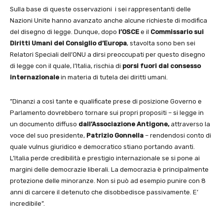
Sulla base di queste osservazioni i sei rappresentanti delle
Nazioni Unite hanno avanzato anche alcune richieste di modifica
del disegno di legge. Dunque, dopo
l’OSCE
e il
Commissario sui
Diritti Umani del Consiglio d’Europa
, stavolta sono ben sei
Relatori Speciali dell’ONU a dirsi preoccupati per questo disegno
di legge con il quale, l’Italia, rischia di
porsi fuori dal consesso
internazionale
in materia di tutela dei diritti umani.
”Dinanzi a così tante e qualificate prese di posizione Governo e
Parlamento dovrebbero tornare sui propri propositi – si legge in
un documento diffuso
dall’Associazione Antigone,
attraverso la
voce del suo presidente,
Patrizio Gonnella
– rendendosi conto di
quale vulnus giuridico e democratico stiano portando avanti.
L’Italia perde credibilità e prestigio internazionale se si pone ai
margini delle democrazie liberali. La democrazia è principalmente
protezione delle minoranze. Non si può ad esempio punire con 8
anni di carcere il detenuto che disobbedisce passivamente. E’
incredibile”.