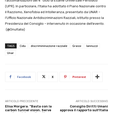
raccomandazioni del 4° ciclo di Esame Universale Periodico
(UPR). In particolare, l’Italia ha adottato il Piano Nazionale contro
il Razzismo, Xenofobia ed Intolleranza, presentato da UNAR –
l’Ufficio Nazionale Antidiscriminazioni Razziali, istituito presso la
Presidenza del Consiglio – intervenuto in occasione dell’evento.
(@OnuItalia)
TAGS
Cidu
discrimininazione razziale
Grassi
Iannuzzi
Unar
Facebook
X
Pinterest
ARTICOLO PRECEDENTE
ARTICOLO SUCCESSIVO
Elisa Morgera: “Basta con la
Consiglio Diritti Umani
carbon tunnel vision. Serve
approva il rapporto sull’Italia