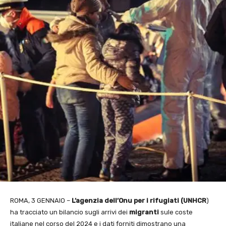
ROMA, 3 GENNAIO –
L’agenzia dell’Onu per i rifugiati (UNHCR
)
ha tracciato un bilancio sugli arrivi dei
migranti
sule coste
italiane nel corso del 2024 e i dati forniti dimostrano una