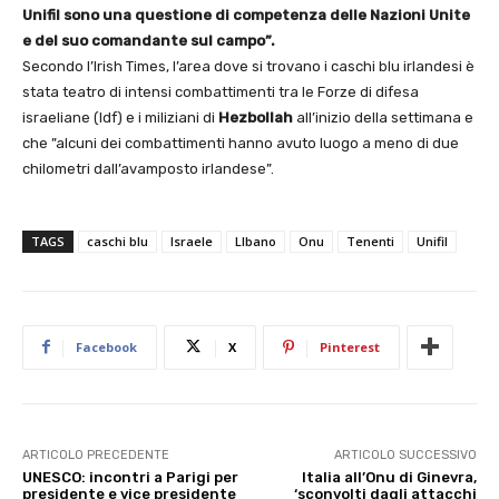
Unifil sono una questione di competenza delle Nazioni Unite
e del suo comandante sul campo”.
Secondo l’Irish Times, l’area dove si trovano i caschi blu irlandesi è
stata teatro di intensi combattimenti tra le Forze di difesa
israeliane (Idf) e i miliziani di
Hezbollah
all’inizio della settimana e
che ”alcuni dei combattimenti hanno avuto luogo a meno di due
chilometri dall’avamposto irlandese”.
TAGS
caschi blu
Israele
LIbano
Onu
Tenenti
Unifil
Facebook
X
Pinterest
ARTICOLO PRECEDENTE
ARTICOLO SUCCESSIVO
UNESCO: incontri a Parigi per
Italia all’Onu di Ginevra,
presidente e vice presidente
‘sconvolti dagli attacchi