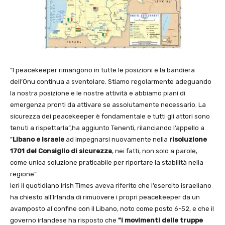
”I peacekeeper rimangono in tutte le posizioni e la bandiera
dell’Onu continua a sventolare. Stiamo regolarmente adeguando
la nostra posizione e le nostre attività e abbiamo piani di
emergenza pronti da attivare se assolutamente necessario. La
sicurezza dei peacekeeper è fondamentale e tutti gli attori sono
tenuti a rispettarla”,ha aggiunto Tenenti, rilanciando l’appello a
”
Libano e Israele
ad impegnarsi nuovamente nella
risoluzione
1701 del
Consiglio di sicurezza
, nei fatti, non solo a parole,
come unica soluzione praticabile per riportare la stabilità nella
regione”.
Ieri il quotidiano Irish Times aveva riferito che l’esercito israeliano
ha chiesto all’Irlanda di rimuovere i propri peacekeeper da un
avamposto al confine con il Libano, noto come posto 6-52, e che il
governo irlandese ha risposto che
”i movimenti delle truppe