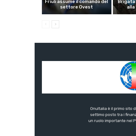
Friuli assume il comando del
Brigata
settore Ovest
alla
OnuItalia è il primo sito 
settimo posto tra i finanz
un ruolo importante nel Pa