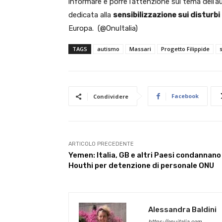
informare e porre l’attenzione sul tema dell’
dedicata alla
sensibilizzazione sui disturbi
Europa. (@OnuItalia)
TAGS
autismo
Massari
Progetto Filippide
Facebook
Condividere
ARTICOLO PRECEDENTE
Yemen: Italia, GB e altri Paesi condannano
Houthi per detenzione di personale ONU
Alessandra Baldini
https://onuitalia.com