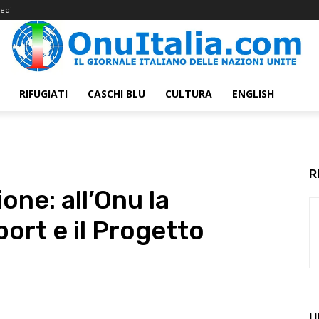
edi
RIFUGIATI
CASCHI BLU
CULTURA
ENGLISH
R
ione: all’Onu la
port e il Progetto
U