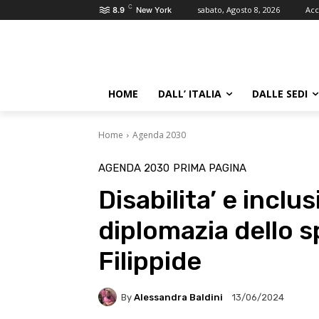
C
sabato, Agosto 8, 2026
Acc
8.9
New York
HOME
DALL’ ITALIA
DALLE SEDI
Home
Agenda 2030
AGENDA 2030
PRIMA PAGINA
Disabilita’ e inclus
diplomazia dello s
Filippide
By
Alessandra Baldini
13/06/2024