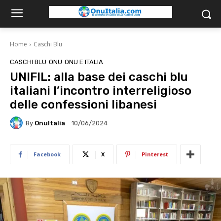
Home
Caschi Blu
CASCHI BLU
ONU
ONU E ITALIA
UNIFIL: alla base dei caschi blu
italiani l’incontro interreligioso
delle confessioni libanesi
By
OnuItalia
10/06/2024
Facebook
X
Pinterest