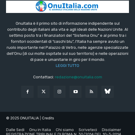
OnuItalia è il primo sito di informazione indipendente sul
contributo degli italiani alla vita e agli ideali delle Nazioni Unite. Al
settimo posto tra i finanziatori del “Sistema Onu” e al primo tra i
fornitori occidentali di “caschi blu”, l’Italia ha sempre avuto un
ruolo importante nel Palazzo di Vetro, nelle agenzie specializzate
dell’Onu (di cui molte ospitate sul suo territorio) e nelle operazioni
di pace e umanitarie in giro per il mondo.
LEGGI TUTTO
Contattaci:
redazione@onuitalia.com
© 2025 ONUITALIA
| Credits
Dalle Sedi
Onu in Italia
Chi siamo
Scriveteci
Disclaimer
REGISTRAZIONE TRIBUNALE DI ROMA N. 30/2014 DEL 10-3-2014