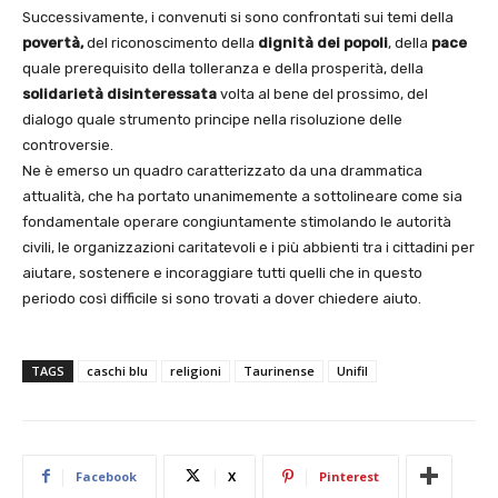
Successivamente, i convenuti si sono confrontati sui temi della
povertà,
del riconoscimento della
dignità dei popoli
, della
pace
quale prerequisito della tolleranza e della prosperità, della
solidarietà disinteressata
volta al bene del prossimo, del
dialogo quale strumento principe nella risoluzione delle
controversie.
Ne è emerso un quadro caratterizzato da una drammatica
attualità, che ha portato unanimemente a sottolineare come sia
fondamentale operare congiuntamente stimolando le autorità
civili, le organizzazioni caritatevoli e i più abbienti tra i cittadini per
aiutare, sostenere e incoraggiare tutti quelli che in questo
periodo così difficile si sono trovati a dover chiedere aiuto.
TAGS
caschi blu
religioni
Taurinense
Unifil
Facebook
X
Pinterest