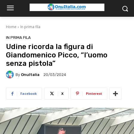
Home
In prima fila
IN PRIMA FILA
Udine ricorda la figura di
Giandomenico Picco, “l’uomo
senza pistola”
By
OnuItalia
20/03/2024
Facebook
X
Pinterest