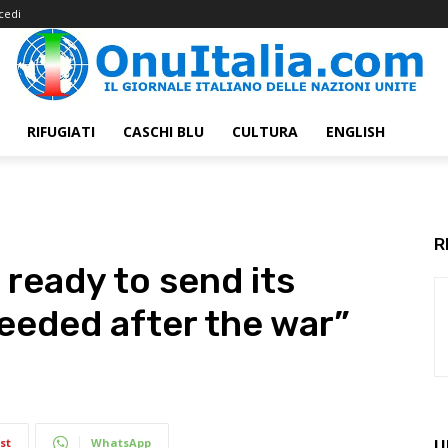
cedi
RIFUGIATI
CASCHI BLU
CULTURA
ENGLISH
R
y ready to send its
eeded after the war”
st
WhatsApp
U