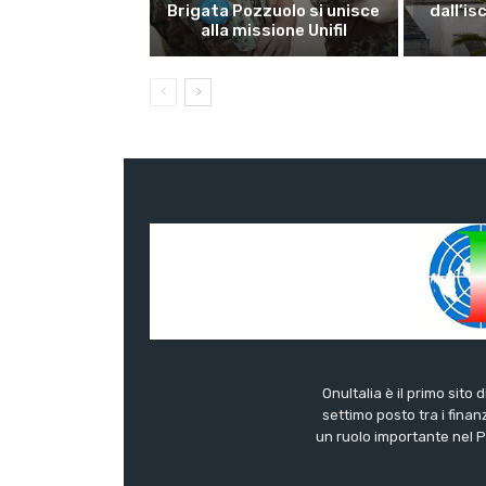
Brigata Pozzuolo si unisce
dall’is
alla missione Unifil
OnuItalia è il primo sito 
settimo posto tra i finanz
un ruolo importante nel Pa