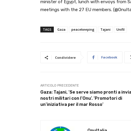
minister of Egypt, lunch with envoys from S
meetings with the 27 EU members. (@OnuItal
TAGS
Gaza
peacekeeping
Tajani
Unifil
Facebook
Condividere
ARTICOLO PRECEDENTE
Gaza: Tajani, ‘Se serve siamo pronti a invi
nostri militari con l’Onu’. ‘Promotori di
un’iniziativa per il mar Rosso’
OnuItalia