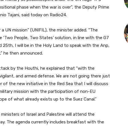
nsitional phase when the war is over”, the Deputy Prime
onio Tajani, said today on Radio24.
or a UN mission” (UNIFIL), the minister added. “The
e ‘Two People, Two States’ solution, in line with the G7
25th, I will be in the Holy Land to speak with the Anp,
,” he then announced.
ttack by the Houthi, he explained that “with the
 vigilant, and armed defense. We are not going there just
 of the new initiative in the Red Sea that I will discuss
ilitary mission with the participation of non-EU
pe of what already exists up to the Suez Canal.”
ministers of Israel and Palestine will attend the
day. The agenda currently includes breakfast with the