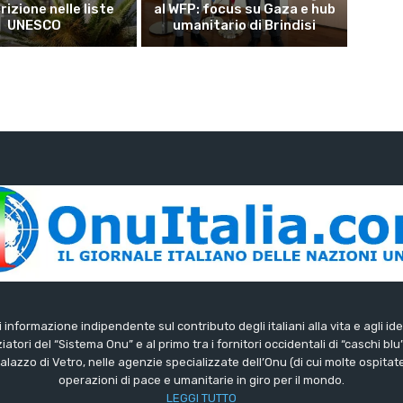
crizione nelle liste
al WFP: focus su Gaza e hub
UNESCO
umanitario di Brindisi
di informazione indipendente sul contributo degli italiani alla vita e agli ide
iatori del “Sistema Onu” e al primo tra i fornitori occidentali di “caschi blu
lazzo di Vetro, nelle agenzie specializzate dell’Onu (di cui molte ospitate 
operazioni di pace e umanitarie in giro per il mondo.
LEGGI TUTTO