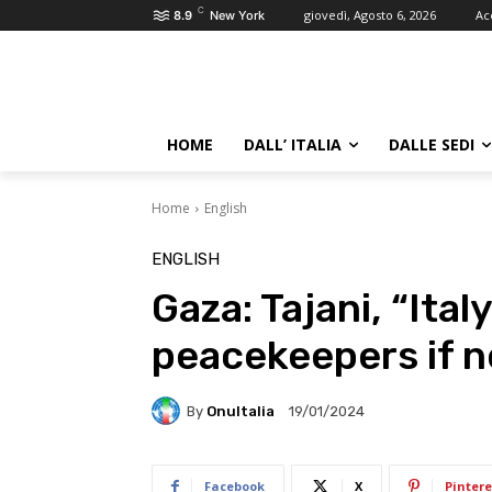
C
giovedì, Agosto 6, 2026
Ac
8.9
New York
HOME
DALL’ ITALIA
DALLE SEDI
Home
English
ENGLISH
Gaza: Tajani, “Ital
peacekeepers if n
By
OnuItalia
19/01/2024
Facebook
X
Pintere