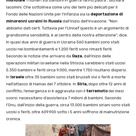
mondiale
. I numeri sui bambini in guerra fanno paura”, dichiara
Iacomini. Che sottolinea come uno dei temi più delicati per il
Fondo delle Nazioni Unite per l’infanzia sia la
deportazione di
minorenni ucraini in Russia
dall’inizio dell’invasione. “Non
abbiamo dati certi. Tuttavia per l’Unicef questo è un argomento di
grandissima sensibilità, è al centro della nostra attenzione”, dice.
In quasi due anni di guerra in Ucraina 560 bambini sono stati
uccisi nei bombardamenti e 1.200 feriti sono rimasti feriti.
Secondo le notizie che arrivano da
Gaza
, dall’inizio delle
operazioni militari israeliane nella Striscia sarebbero stati uccisi
5.350 bambini e feriti circa 9.000, mentre 1.750 risultano dispersi.
In
Israele
oltre 35 bambini sono stati bruciati vivi o feriti a morte
nell’attacco di Hamas del 7 ottobre. In
Siria,
dopo oltre 12 anni di
conflitto, l’emergenza si è aggravata con il
terremoto
dei mesi
scorsi: necessitano d’assistenza 7 milioni di bambini. Secondo
l’Onu, dall’inizio della guerra, circa 13.000 bambini siriani sono stati
uccisi o feriti, oltre 609.900 sotto i 5 anni soffrono di malnutrizione
cronica.