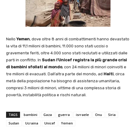
Nello
Yemen
, dove oltre 8 anni di combattimenti hanno devastato
la vita di 11,1 milioni di bambini, 11.000 sono stati uccisi o
gravemente feriti, oltre 4.000 sono stati reclutati e utilizzati dalle
parti in conflitto. In
Sudan l’Unicef registra la più grande crisi
di bambini
sfollati al mondo
, con 24 milioni di minori coinvolti e
tre milioni di evacuati. Dall’altra parte del mondo, ad
Haiti
, circa
metà della popolazione ha bisogno di assistenza umanitaria,
compresi 3 milioni di minori, vittime di una complessa storia di
povertà, instabilità politica e rischi naturali.
TAGS
bambini
Gaza
guerra
isrraele
Onu
Siria
Sudan
Ucraina
Unicef
Yemen