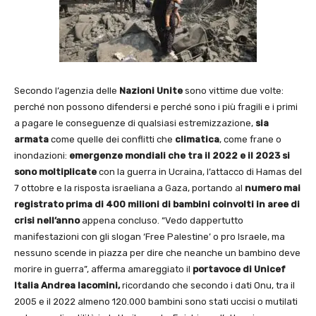
Secondo l’agenzia delle
Nazioni Unite
sono vittime due volte:
perché non possono difendersi e perché sono i più fragili e i primi
a pagare le conseguenze di qualsiasi estremizzazione,
sia
armata
come quelle dei conflitti che
climatica
, come frane o
inondazioni:
emergenze mondiali che tra il 2022 e il 2023 si
sono moltiplicate
con la guerra in Ucraina, l’attacco di Hamas del
7 ottobre e la risposta israeliana a Gaza, portando al
numero mai
registrato prima di 400 milioni di bambini coinvolti in aree di
crisi nell’anno
appena concluso. “Vedo dappertutto
manifestazioni con gli slogan ‘Free Palestine’ o pro Israele, ma
nessuno scende in piazza per dire che neanche un bambino deve
morire in guerra”, afferma amareggiato il
portavoce di Unicef
Italia Andrea Iacomini,
ricordando che secondo i dati Onu, tra il
2005 e il 2022 almeno 120.000 bambini sono stati uccisi o mutilati