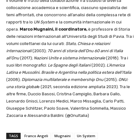
Il volume è frutto della collaborazione fra studiosi di diversa
collocazione accademica e scientifica, ciascuno specialista dei
temi affrontati, che concorrono all’analisi della complessa rete di
rapporti tra lo
UN System
e la comunità internazionale in cui
opera.
Marco Mugnaini, il coordinatore,
è professore di Storia
delle relazioni internazionali all’Università degli Studi di Pavia. Tra i
volumi collettanei da lui curati:
Stato, Chiesa e relazioni
internazionali
(2003);
70 anni di storia dell’Onu 60 anni di Italia
all’Onu
(2017);
Nazioni Unite e sistema internazionale
(2018). Tra i
suoi libri monografici:
Le Spagne degli italiani
(2002);
L’America
Latina e Mussolini. Brasile e Argentina nella politica estera dell’Italia
(2008);
Diplomazia multilaterale e membership Onu
(2015);
ONU:
una storia global
e (2021, seconda edizione ampliata 2023). Tra le
altre firme, Duccio Basosi, Cristina Campiglio, Barbara Gallo,
Leonardo Gnisci, Lorenzo Medici, Marco Missaglia, Carlo Patti,
Giuseppe Schlitzer, Paolo Soave, Valentina Sommella, Massico
Zaccaria e Alessandra Baldini. (@OnuItalia)
TAGS
Franco Angeli
Mugnaini
Un System