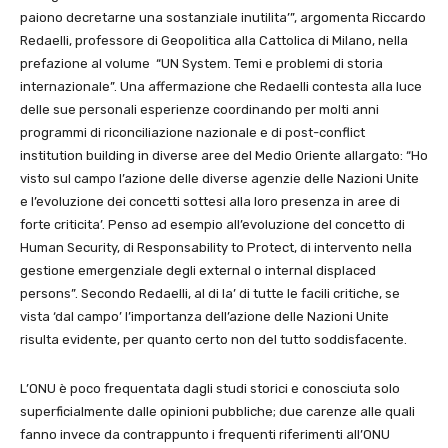
paiono decretarne una sostanziale inutilita’”, argomenta Riccardo
Redaelli, professore di Geopolitica alla Cattolica di Milano, nella
prefazione al volume “UN System. Temi e problemi di storia
internazionale”. Una affermazione che Redaelli contesta alla luce
delle sue personali esperienze coordinando per molti anni
programmi di riconciliazione nazionale e di post-conflict
institution building in diverse aree del Medio Oriente allargato: “Ho
visto sul campo l’azione delle diverse agenzie delle Nazioni Unite
e l’evoluzione dei concetti sottesi alla loro presenza in aree di
forte criticita’. Penso ad esempio all’evoluzione del concetto di
Human Security, di Responsability to Protect, di intervento nella
gestione emergenziale degli external o internal displaced
persons”. Secondo Redaelli, al di la’ di tutte le facili critiche, se
vista ‘dal campo’ l’importanza dell’azione delle Nazioni Unite
risulta evidente, per quanto certo non del tutto soddisfacente.
L’ONU è poco frequentata dagli studi storici e conosciuta solo
superficialmente dalle opinioni pubbliche; due carenze alle quali
fanno invece da contrappunto i frequenti riferimenti all’ONU