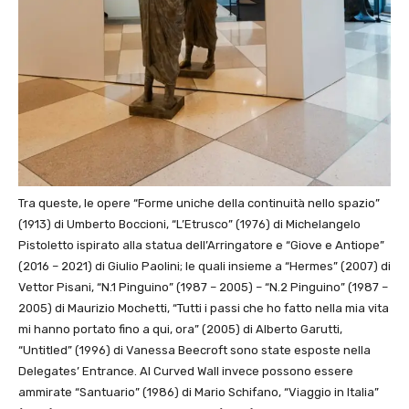
Tra queste, le opere “Forme uniche della continuità nello spazio”
(1913) di Umberto Boccioni, “L’Etrusco” (1976) di Michelangelo
Pistoletto ispirato alla statua dell’Arringatore e “Giove e Antiope”
(2016 – 2021) di Giulio Paolini; le quali insieme a “Hermes” (2007) di
Vettor Pisani, “N.1 Pinguino” (1987 – 2005) – “N.2 Pinguino” (1987 –
2005) di Maurizio Mochetti, “Tutti i passi che ho fatto nella mia vita
mi hanno portato fino a qui, ora” (2005) di Alberto Garutti,
“Untitled” (1996) di Vanessa Beecroft sono state esposte nella
Delegates’ Entrance. Al Curved Wall invece possono essere
ammirate “Santuario” (1986) di Mario Schifano, “Viaggio in Italia”