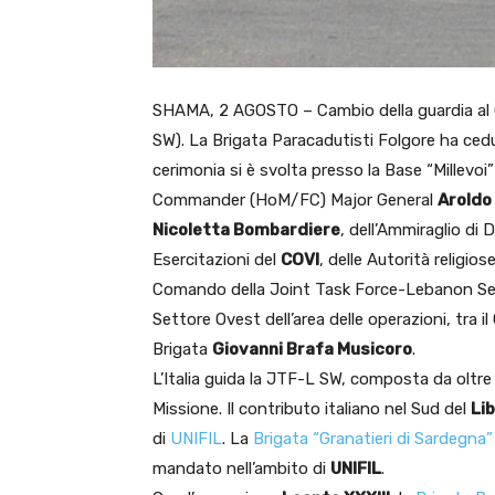
SHAMA, 2 AGOSTO – Cambio della guardia al
SW). La Brigata Paracadutisti Folgore ha cedut
cerimonia si è svolta presso la Base “Millevo
Commander (HoM/FC) Major General
Aroldo
Nicoletta Bombardiere
, dell’Ammiraglio di 
Esercitazioni del
COVI
, delle Autorità religios
Comando della Joint Task Force-Lebanon Sec
Settore Ovest dell’area delle operazioni, tra il
Brigata
Giovanni Brafa Musicoro
.
L’Italia guida la JTF-L SW, composta da oltr
Missione. Il contributo italiano nel Sud del
Li
di
UNIFIL
. La
Brigata “Granatieri di Sardegna”
mandato nell’ambito di
UNIFIL
.