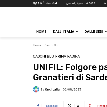
C
giovedì, Agosto 6, 2026
Ac
8.9
New York
HOME
DALL’ ITALIA
DALLE SEDI
Home
Caschi Blu
CASCHI BLU
PRIMA PAGINA
UNIFIL: Folgore 
Granatieri di Sar
By
OnuItalia
02/08/2023
Facebook
X
Pintere