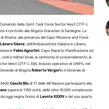
 Comando della Joint Task Force Sector West (JTF-L
o il controllo alla Brigata Granatieri di Sardegna. La
i” di Shama, alla presenza del Capo Missione and Force
 Lázaro Sáenz
, dell’Ambasciatrice italiana in Libano,
Divisione
Fabio Agostini
, Capo Reparto Pianificazione ed
e, civili e militari locali, la cerimonia di avvicendamento al
tor West (JTF-L SW), braccio operativo di UNIFIL nel
 Generale di Brigata
Roberto Vergori
e il Generale di
e 3600
Caschi Blu
di 17 delle 48 Nazioni partecipanti alla
bano
supera le 1.100 unità, delle oltre 10.000 complessive
da oggi segna l’inizio di
Leonte XXXIV
e del suo quarto