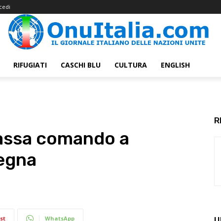
cedi
RIFUGIATI
CASCHI BLU
CULTURA
ENGLISH
R
passa comando a
degna
st
WhatsApp
U