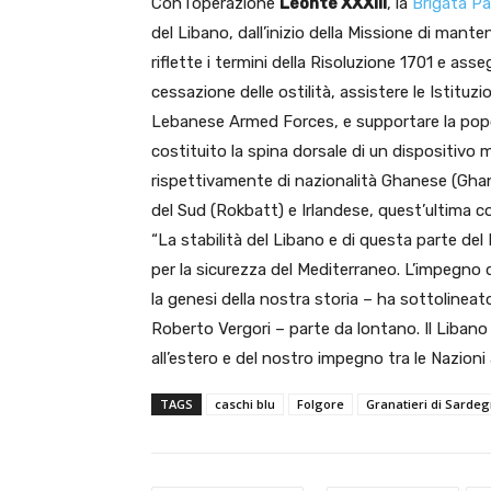
Con l’operazione
Leonte XXXIII​
, la
Brigata Pa
del Libano, dall’inizio della Missione di mant
riflette i termini della Risoluzione 1701 e ass
cessazione delle ostilità, assistere le Istituzion
Lebanese Armed Forces, e supportare la popola
costituito la spina dorsale di un dispositivo
rispettivamente di nazionalità Ghanese (Ghanb
del Sud (Rokbatt) e Irlandese, quest’ultima co
“La stabilità del Libano e di questa parte del 
per la sicurezza del Mediterraneo. L’impegno 
la genesi della nostra storia – ha sottolinea
Roberto Vergori – parte da lontano. Il Libano 
all’estero e del nostro impegno tra le Nazioni a
TAGS
caschi blu
Folgore
Granatieri di Sarde