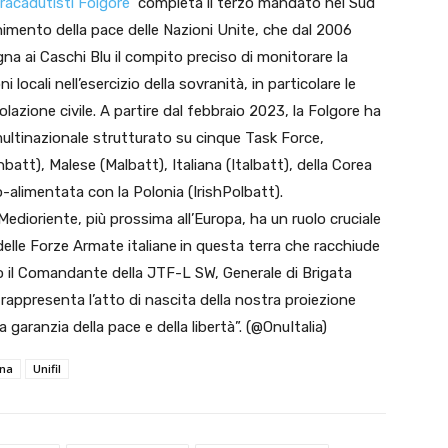
racadutisti Folgore
​completa il terzo mandato nel Sud
enimento della pace delle Nazioni Unite, che dal 2006
egna ai Caschi Blu il compito preciso di monitorare la
i locali nell’esercizio della sovranità, in particolare le
zione civile. A partire dal febbraio 2023, la Folgore ha
 multinazionale strutturato su cinque Task Force,
att), Malese (Malbatt), Italiana (Italbatt), della Corea
-alimentata con la Polonia (IrishPolbatt).
Medioriente, più prossima all’Europa, ha un ruolo cruciale
delle Forze Armate italiane
in questa terra che racchiude
to il Comandante della JTF-L SW, Generale di Brigata
rappresenta l’atto di nascita della nostra proiezione
 garanzia della pace e della libertà”. (@OnuItalia)
gna
Unifil