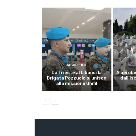
CASCHI BLU
Da Trieste al Libano: la
Alberobel
Brigata Pozzuolo si unisce
dall’is
alla missione Unifil