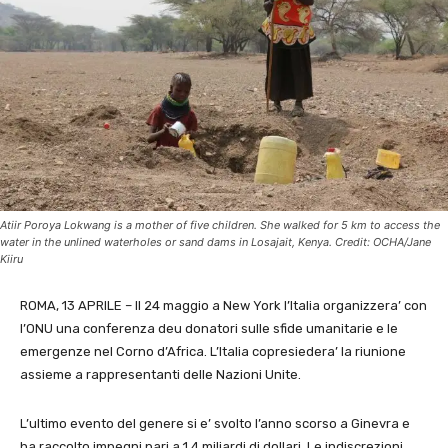
Atiir Poroya Lokwang is a mother of five children. She walked for 5 km to access the
water in the unlined waterholes or sand dams in Losajait, Kenya. Credit: OCHA/Jane
Kiiru
ROMA, 13 APRILE – Il 24 maggio a New York l’Italia organizzera’ con
l’ONU una conferenza deu donatori sulle sfide umanitarie e le
emergenze nel Corno d’Africa. L’Italia copresiedera’ la riunione
assieme a rappresentanti delle Nazioni Unite.
L’ultimo evento del genere si e’ svolto l’anno scorso a Ginevra e
ha raccolto impegni pari a 1,4 miliardi di dollari. Le indiscrezioni