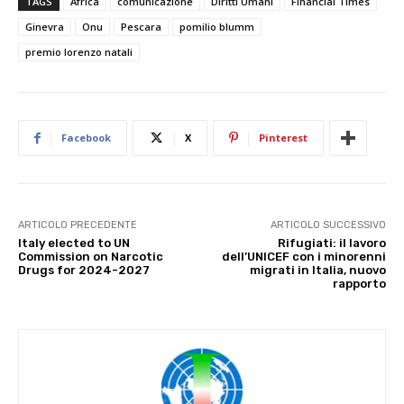
TAGS
Africa
comunicazione
Diritti Umani
Financial Times
Ginevra
Onu
Pescara
pomilio blumm
premio lorenzo natali
Facebook
X
Pinterest
ARTICOLO PRECEDENTE
ARTICOLO SUCCESSIVO
Italy elected to UN
Rifugiati: il lavoro
Commission on Narcotic
dell’UNICEF con i minorenni
Drugs for 2024-2027
migrati in Italia, nuovo
rapporto