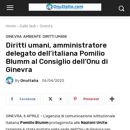
Home
Dalle Sedi
Ginevra
GINEVRA
AMBIENTE
DIRITTI UMANI
Diritti umani, amministratore
delegato dell’italiana Pomilio
Blumm al Consiglio dell’Onu di
Ginevra
By
OnuItalia
06/04/2023
Facebook
X
Pinterest
GINEVRA, 6 APRILE – L’agenzia di comunicazione istituzionale
italiana
Pomilio Blumm
protagonista alle
Nazioni Unite
:
l’azienda è stata invitata nella sede dell’Onu di Ginevra per