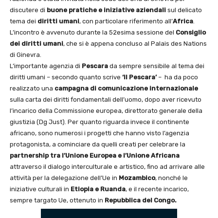
discutere di
buone pratiche e iniziative aziendali
sul delicato
tema dei
diritti umani
, con particolare riferimento all’
Africa
.
L’incontro è avvenuto durante la 52esima sessione del
Consiglio
dei diritti umani
, che si è appena concluso al Palais des Nations
di Ginevra.
L’importante agenzia di
Pescara
da sempre sensibile al tema dei
diritti umani – secondo quanto scrive
‘Il Pescara’
– ha da poco
realizzato una
campagna di comunicazione internazionale
sulla carta dei diritti fondamentali dell’uomo, dopo aver ricevuto
l’incarico della Commissione europea, direttorato generale della
giustizia (Dg Just). Per quanto riguarda invece il continente
africano, sono numerosi i progetti che hanno visto l’agenzia
protagonista, a cominciare da quelli creati per celebrare la
partnership tra l’Unione Europea e l’Unione Africana
attraverso il dialogo interculturale e artistico, fino ad arrivare alle
attività per la delegazione dell’Ue in
Mozambico
, nonché le
iniziative culturali in
Etiopia e Ruanda
, e il recente incarico,
sempre targato Ue, ottenuto in
Repubblica del Congo.