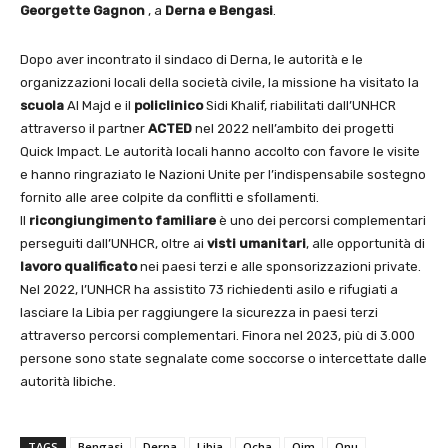
Georgette Gagnon
, a
Derna e Bengasi
.
Dopo aver incontrato il sindaco di Derna, le autorità e le
organizzazioni locali della società civile, la missione ha visitato la
scuola
Al Majd e il
policlinico
Sidi Khalif, riabilitati dall’UNHCR
attraverso il partner
ACTED
nel 2022 nell’ambito dei progetti
Quick Impact. Le autorità locali hanno accolto con favore le visite
e hanno ringraziato le Nazioni Unite per l’indispensabile sostegno
fornito alle aree colpite da conflitti e sfollamenti.
Il
ricongiungimento familiare
è uno dei percorsi complementari
perseguiti dall’UNHCR, oltre ai
visti umanitari
, alle opportunità di
lavoro qualificato
nei paesi terzi e alle sponsorizzazioni private.
Nel 2022, l’UNHCR ha assistito 73 richiedenti asilo e rifugiati a
lasciare la Libia per raggiungere la sicurezza in paesi terzi
attraverso percorsi complementari. Finora nel 2023, più di 3.000
persone sono state segnalate come soccorse o intercettate dalle
autorità libiche.
TAGS
Bengasi
Derna
Libia
Ocha
Oim
Onu