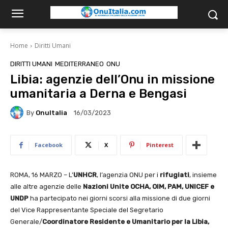
Home
Diritti Umani
DIRITTI UMANI
MEDITERRANEO
ONU
Libia: agenzie dell’Onu in missione
umanitaria a Derna e Bengasi
By
OnuItalia
16/03/2023
Facebook
X
Pinterest
ROMA, 16 MARZO – L’
UNHCR
, l’agenzia ONU per i
rifugiati
, insieme
alle altre agenzie delle
Nazioni Unite OCHA, OIM, PAM, UNICEF e
UNDP
ha partecipato nei giorni scorsi alla missione di due giorni
del Vice Rappresentante Speciale del Segretario
Generale/
Coordinatore Residente e Umanitario per la Libia,