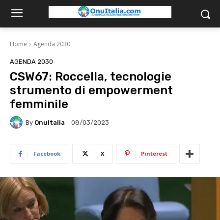
Home
Agenda 2030
AGENDA 2030
CSW67: Roccella, tecnologie
strumento di empowerment
femminile
By
OnuItalia
08/03/2023
Facebook
X
Pinterest