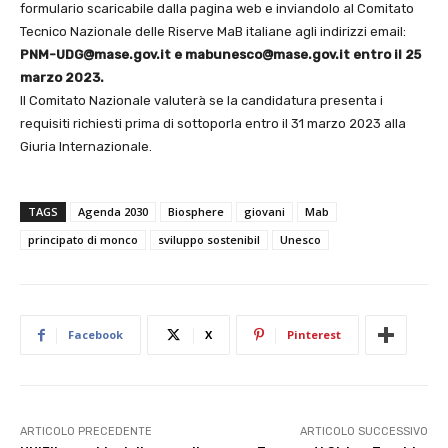
formulario scaricabile dalla pagina web e inviandolo al Comitato
Tecnico Nazionale delle Riserve MaB italiane agli indirizzi email:
PNM-UDG@mase.gov.it e mabunesco@mase.gov.it entro il 25
marzo 2023.
Il Comitato Nazionale valuterà se la candidatura presenta i
requisiti richiesti prima di sottoporla entro il 31 marzo 2023 alla
Giuria Internazionale.
TAGS
Agenda 2030
Biosphere
giovani
Mab
principato di monco
sviluppo sostenibil
Unesco
Facebook
X
Pinterest
ARTICOLO PRECEDENTE
ARTICOLO SUCCESSIVO