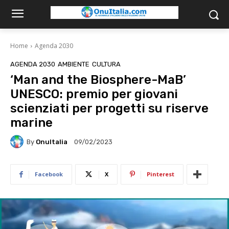
Home
Agenda 2030
AGENDA 2030
AMBIENTE
CULTURA
‘Man and the Biosphere-MaB’
UNESCO: premio per giovani
scienziati per progetti su riserve
marine
By
OnuItalia
09/02/2023
Facebook
X
Pinterest