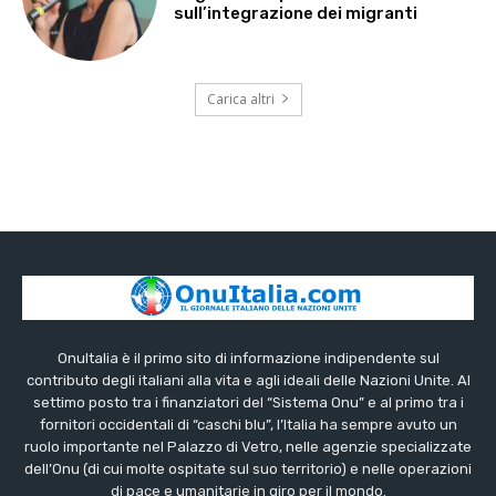
sull’integrazione dei migranti
Carica altri
OnuItalia è il primo sito di informazione indipendente sul
contributo degli italiani alla vita e agli ideali delle Nazioni Unite. Al
settimo posto tra i finanziatori del “Sistema Onu” e al primo tra i
fornitori occidentali di “caschi blu”, l’Italia ha sempre avuto un
ruolo importante nel Palazzo di Vetro, nelle agenzie specializzate
dell’Onu (di cui molte ospitate sul suo territorio) e nelle operazioni
di pace e umanitarie in giro per il mondo.