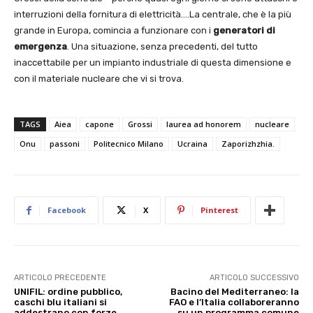
interruzioni della fornitura di elettricità….La centrale, che è la più
grande in Europa, comincia a funzionare con i
generatori di
emergenza
. Una situazione, senza precedenti, del tutto
inaccettabile per un impianto industriale di questa dimensione e
con il materiale nucleare che vi si trova.
TAGS
Aiea
capone
Grossi
laurea ad honorem
nucleare
Onu
passoni
Politecnico Milano
Ucraina
Zaporizhzhia.
Facebook
X
Pinterest
ARTICOLO PRECEDENTE
ARTICOLO SUCCESSIVO
UNIFIL: ordine pubblico,
Bacino del Mediterraneo: la
caschi blu italiani si
FAO e l’Italia collaboreranno
addestrano con forze
su un programma comune