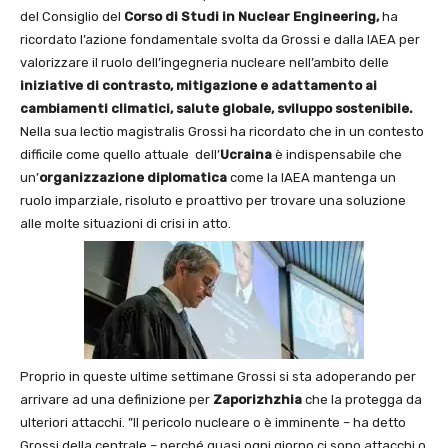
del Consiglio del
Corso di Studi in Nuclear Engineering,
ha
ricordato l’azione fondamentale svolta da Grossi e dalla IAEA per
valorizzare il ruolo dell’ingegneria nucleare nell’ambito delle
iniziative di contrasto, mitigazione e adattamento ai
cambiamenti climatici, salute globale, sviluppo sostenibile.
Nella sua lectio magistralis Grossi ha ricordato che in un contesto
difficile come quello attuale dell’
Ucraina
è indispensabile che
un’
organizzazione diplomatica
come la IAEA mantenga un
ruolo imparziale, risoluto e proattivo per trovare una soluzione
alle molte situazioni di crisi in atto.
Proprio in queste ultime settimane Grossi si sta adoperando per
arrivare ad una definizione per
Zaporizhzhia
che la protegga da
ulteriori attacchi. ”Il pericolo nucleare o è imminente – ha detto
Grossi della centrale – perché quasi ogni giorno ci sono attacchi o