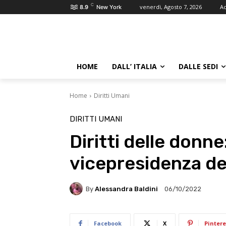
C
venerdì, Agosto 7, 2026
Ac
8.9
New York
HOME
DALL’ ITALIA
DALLE SEDI
Home
Diritti Umani
DIRITTI UMANI
Diritti delle donne
vicepresidenza d
By
Alessandra Baldini
06/10/2022
Facebook
X
Pintere