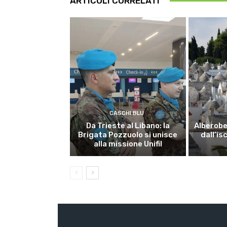
ARTICOLI CORRELATI
CASCHI BLU
Da Trieste al Libano: la
Alberobel
Brigata Pozzuolo si unisce
dall’is
alla missione Unifil