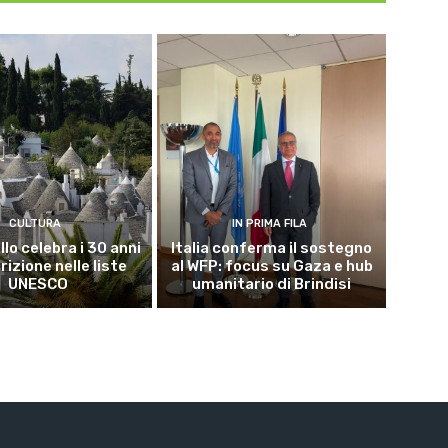
CULTURA
IN PRIMA FILA
lo celebra i 30 anni
Italia conferma il sostegno
crizione nelle liste
al WFP: focus su Gaza e hub
UNESCO
umanitario di Brindisi