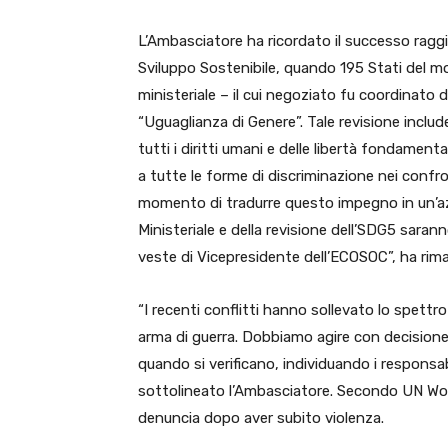
L’Ambasciatore ha ricordato il successo raggiun
Sviluppo Sostenibile, quando 195 Stati del
ministeriale – il cui negoziato fu coordinato d
“Uguaglianza di Genere”. Tale revisione inclu
tutti i diritti umani e delle libertà fondamenta
a tutte le forme di discriminazione nei confro
momento di tradurre questo impegno in un’azi
Ministeriale e della revisione dell’SDG5 sara
veste di Vicepresidente dell’ECOSOC”, ha rim
“I recenti conflitti hanno sollevato lo spettr
arma di guerra. Dobbiamo agire con decisione p
quando si verificano, individuando i responsa
sottolineato l’Ambasciatore. Secondo UN Wom
denuncia dopo aver subito violenza.