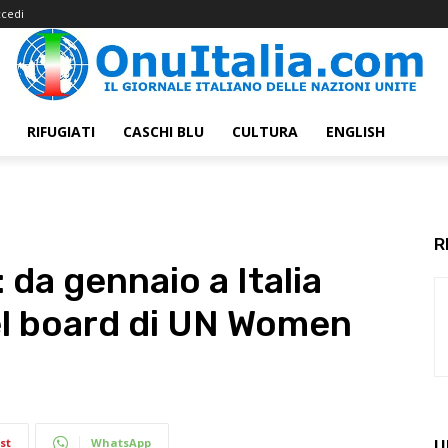
cedi
RIFUGIATI
CASCHI BLU
CULTURA
ENGLISH
R
: da gennaio a Italia
el board di UN Women
st
WhatsApp
U