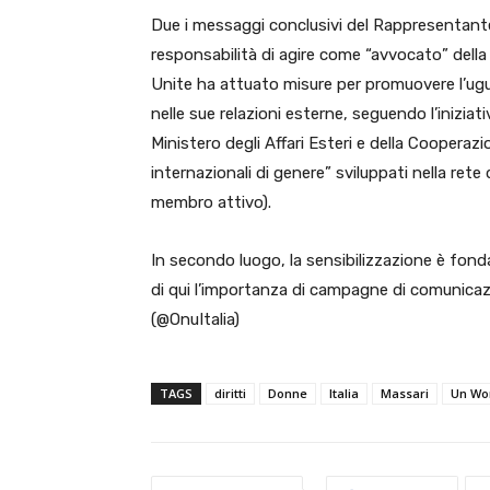
Due i messaggi conclusivi del Rappresentante
responsabilità di agire come “avvocato” della 
Unite ha attuato misure per promuovere l’ugua
nelle sue relazioni esterne, seguendo l’iniziat
Ministero degli Affari Esteri e della Cooperaz
internazionali di genere” sviluppati nella rete 
membro attivo).
In secondo luogo, la sensibilizzazione è fon
di qui l’importanza di campagne di comunicazi
(@OnuItalia)
TAGS
diritti
Donne
Italia
Massari
Un W