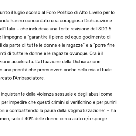
to il luglio scorso al Foro Politico di Alto Livello per lo
 mondo hanno concordato una coraggiosa Dichiarazione
all’Italia – che includeva una forte revisione dell’SDG 5
de l’impegno a “garantire il pieno ed equo godimento di
li da parte di tutte le donne e le ragazze” e a “porre fine
nti di tutte le donne e le ragazze ovunque. Ora è il
one accelerata. L’attuazione della Dichiarazione
nno una priorità che promuoverò anche nella mia attuale
arcato l’Ambasciatore.
o inquietante della violenza sessuale e degli abusi come
er impedire che questi crimini si verifichino e per punirli
bili e combattendo la paura della stigmatizzazione” – ha
en, solo il 40% delle donne cerca aiuto e/o sporge