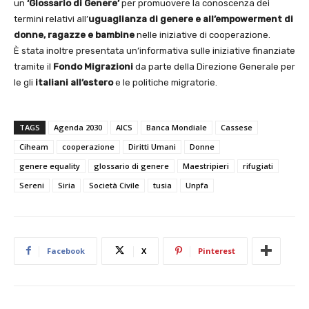
un
‘Glossario di Genere’
per promuovere la conoscenza dei
termini relativi all’
uguaglianza di genere e all’empowerment di
donne,
ragazze e bambine
nelle iniziative di cooperazione.
È stata inoltre presentata un’informativa sulle iniziative finanziate
tramite il
Fondo
Migrazioni
da parte della Direzione Generale per
le gli
italiani all’estero
e le politiche migratorie.
TAGS
Agenda 2030
AICS
Banca Mondiale
Cassese
Ciheam
cooperazione
Diritti Umani
Donne
genere equality
glossario di genere
Maestripieri
rifugiati
Sereni
Siria
Società Civile
tusia
Unpfa
Facebook
X
Pinterest