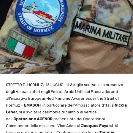
STRETTO DI HORMUZ, 16 LUGLIO – Il 6 luglio scorso, alla presenza
degli Ambasciatori negli Emirati Arabi Uniti dei Paesi aderenti
all’iniziativa European-led Maritime Awareness in the Strait of
Hormuz –
EMASOH
, in particolare dell’Ambasciatore d’Italia
Nicola
Lener
, si è svolta la cerimonia di cambio al vertice
dell’
Operazione AGENOR
presenziata dal Operational
Commander della missione, Vice Admiral
Jacques Fayard
. Al
termine del suo mandato, il Contrammiraglio belga
Tanguy