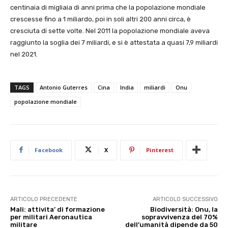
centinaia di migliaia di anni prima che la popolazione mondiale
crescesse fino a 1 miliardo, poi in soli altri 200 anni circa, è
cresciuta di sette volte. Nel 2011 la popolazione mondiale aveva
raggiunto la soglia dei 7 miliardi, e si è attestata a quasi 7,9 miliardi
nel 2021.
TAGS
Antonio Guterres
Cina
India
miliardi
Onu
popolazione mondiale
Facebook
X
Pinterest
ARTICOLO PRECEDENTE
ARTICOLO SUCCESSIVO
Mali: attivita’ di formazione
Biodiversità: Onu, la
per militari Aeronautica
sopravvivenza del 70%
militare
dell’umanità dipende da 50