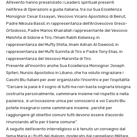
All’evento hanno presenziato i Leaders spirituali presenti
nell’Area di Operazioni a guida italiana, tra cui Sua Eccellenza
Monsignor Cesar Essayan, Vescovo Vicario Apostolico di Beirut,
Padre Nikoula Bassil, in rappresentanza dell’Arcivescovo Greco-
Ortodosso, Padre Marios Khairallah rappresentante del Vescovo
Melchita di Sidone e Tiro, l’Imam Rabih Kobeissy, in
rappresentanza del Mufty Shiita, Imam Adnan Al Dawood, in
rappresentanza del Mufti Sunnita di Tiro e Padre Tony Elias, in
rappresentanza del Vescovo Maronita di Tiro.
Presente all’incontro anche Sua Eccellenza Monsignor Joseph
Spiteri, Nunzio Apostolico in Libano, che ha voluto ringraziare i
Caschi Blu italiani per aver organizzato l’incontro e per l’ospitalità:
“Cercare la pace è il sogno di tutti ma non basta sognarla bisogna
costruirla personalmente, camminare insieme nel rispetto e nella
pazienza…è un’occasione unica per conoscerci e voi Caschi Blu
potete insegnarci come camminare insieme…perché per
raggiungere gli obiettivi comuni tutti devono essere d’accordo
rinunciando all’Io per il bene comune”.
A seguito dell’evento interreligioso si è tenuto un convegno dal
tema Maria e i frutti del dialogo, moderato dal cappellano Militare