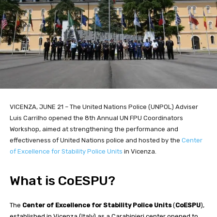
VICENZA, JUNE 21 – The United Nations Police (UNPOL) Adviser
Luis Carrilho opened the 8th Annual UN FPU Coordinators
Workshop, aimed at strengthening the performance and
effectiveness of
United Nations
police and hosted by the
Center
of Excellence for Stability Police Units
in Vicenza.
What is CoESPU?
The
Center of Excellence for Stability Police Units
(
CoESPU
),
established in Vicenza (Italy) as a Carabinieri center opened to