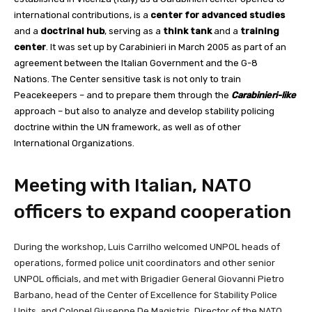
international contributions, is a
center for advanced studies
and a
doctrinal hub
, serving as a
think tank
and a
training
center
. It was set up by Carabinieri in March 2005 as part of an
agreement between the Italian Government and the G-8
Nations.
The Center sensitive task is not only to train
Peacekeepers – and to prepare them through the
Carabinieri-like
approach – but also to analyze and develop stability policing
doctrine within the UN framework, as well as of other
International Organizations.
Meeting with Italian, NATO
officers to expand cooperation
During the workshop, Luis Carrilho welcomed UNPOL heads of
operations, formed police unit coordinators and other senior
UNPOL officials, and met with Brigadier General Giovanni Pietro
Barbano, head of the Center of Excellence for Stability Police
Units, and Colonel Giuseppe De Magistris, Director of the
NATO