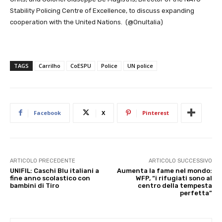
Stability Policing Centre of Excellence, to discuss expanding
cooperation with the United Nations. (@OnuItalia)
TAGS
Carrilho
CoESPU
Police
UN police
Facebook
X
Pinterest
ARTICOLO PRECEDENTE
ARTICOLO SUCCESSIVO
UNIFIL: Caschi Blu italiani a
Aumenta la fame nel mondo:
fine anno scolastico con
WFP, “i rifugiati sono al
bambini di Tiro
centro della tempesta
perfetta”