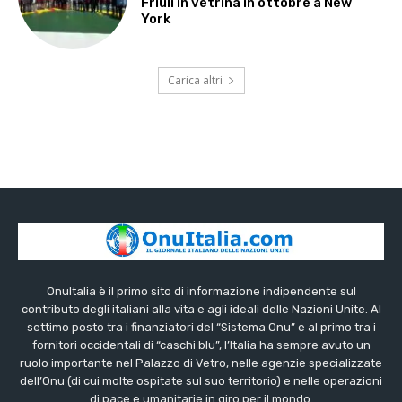
Friuli in vetrina in ottobre a New
York
Carica altri
OnuItalia è il primo sito di informazione indipendente sul
contributo degli italiani alla vita e agli ideali delle Nazioni Unite. Al
settimo posto tra i finanziatori del “Sistema Onu” e al primo tra i
fornitori occidentali di “caschi blu”, l’Italia ha sempre avuto un
ruolo importante nel Palazzo di Vetro, nelle agenzie specializzate
dell’Onu (di cui molte ospitate sul suo territorio) e nelle operazioni
di pace e umanitarie in giro per il mondo.