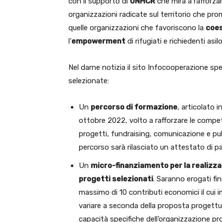
con il supporto di
UNHCR
che mira a rafforza
organizzazioni radicate sul territorio che p
quelle organizzazioni che favoriscono la
coes
l’
empowerment
di rifugiati e richiedenti asilo 
Nel darne notizia il sito Infocooperazione spe
selezionate:
Un
percorso di formazione
, articolato 
ottobre 2022, volto a rafforzare le compete
progetti, fundraising, comunicazione e publi
percorso sarà rilasciato un attestato di p
Un
micro-finanziamento per la realizza
progetti selezionati
. Saranno erogati fi
massimo di 10 contributi economici il cui
variare a seconda della proposta progettua
capacità specifiche dell’organizzazione p