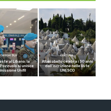
CASCHI BLU
CULTURA
este al Libano: la
Alberobello celebra i 30 anni
 Pozzuolo si unisce
dall’iscrizione nelle liste
 missione Unifil
UNESCO