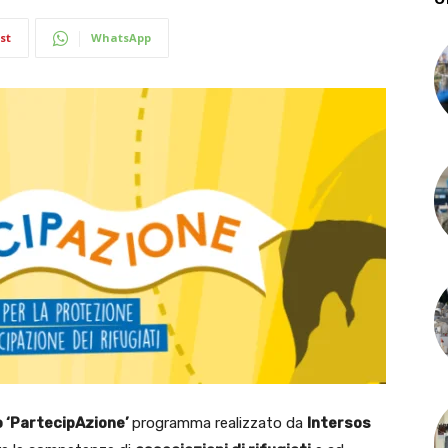
st
WhatsApp
 ‘PartecipAzione’
programma realizzato da
Intersos