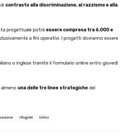
 di
contrasto alla discriminazione, al razzismo e alla
osta progettuale potrà
essere compresa tra 6.000 e
clusivamente a fini operativi. I progetti dovranno essere
iano o inglese tramite il formulario online entro giovedì
d almeno
una delle tre linee
strategiche
del
ipazione
rifugiati
Unhcr