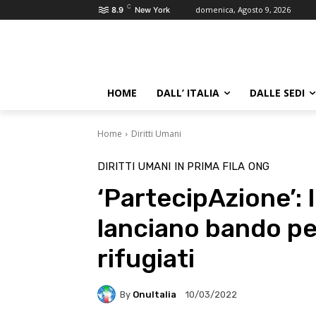
C
domenica, Agosto 9, 2026
8.9
New York
HOME
DALL’ ITALIA
DALLE SEDI
Home
Diritti Umani
DIRITTI UMANI
IN PRIMA FILA
ONG
‘PartecipAzione’:
lanciano bando pe
rifugiati
By
OnuItalia
10/03/2022