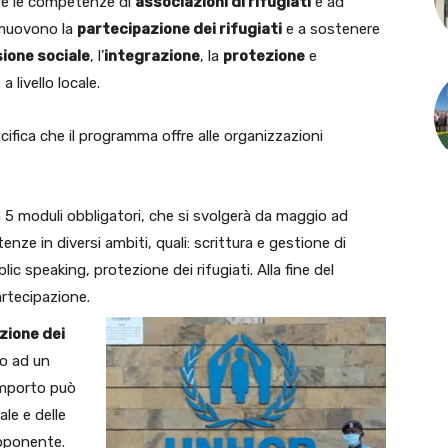
re le competenze di
associazioni di rifugiati
e ad
romuovono la
partecipazione dei rifugiati
e a sostenere
ione sociale
, l’
integrazione
, la
protezione
e
a livello locale.
cifica che il programma offre alle organizzazioni
in 5 moduli obbligatori, che si svolgerà da maggio ad
nze in diversi ambiti, quali: scrittura e gestione di
c speaking, protezione dei rifugiati. Alla fine del
artecipazione.
zione dei
no ad un
 importo può
le e delle
roponente.