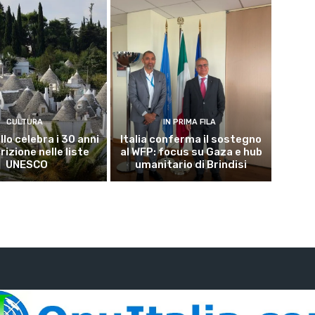
CULTURA
IN PRIMA FILA
lo celebra i 30 anni
Italia conferma il sostegno
crizione nelle liste
al WFP: focus su Gaza e hub
UNESCO
umanitario di Brindisi