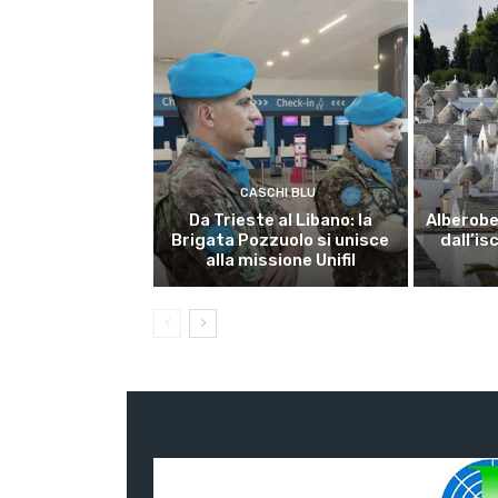
CASCHI BLU
Da Trieste al Libano: la
Alberobel
Brigata Pozzuolo si unisce
dall’is
alla missione Unifil