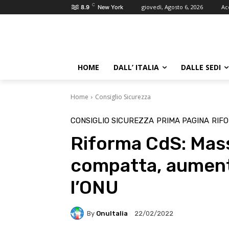
C
giovedì, Agosto 6, 2026
Ac
8.9
New York
HOME
DALL’ ITALIA
DALLE SEDI
Home
Consiglio Sicurezza
CONSIGLIO SICUREZZA
PRIMA PAGINA
RIF
Riforma CdS: Mass
compatta, aument
l’ONU
By
OnuItalia
22/02/2022