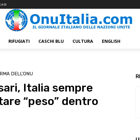
cedi
RIFUGIATI
CASCHI BLU
CULTURA
ENGLISH
ORMA DELL'ONU
R
ari, Italia sempre
are “peso” dentro
U