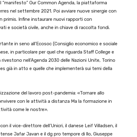
al “manifesto” Our Common Agenda, la piattaforma
erres nel settembre 2021. Poi avviare nuove sinergie con
in primis. Infine instaurare nuovi rapporti con
ti e società civile, anche in chiave di raccolta fondi.
ortante in seno all’Ecosoc (Consiglio economico e sociale
inese, in particolare per quel che riguarda Staff College e
à rivestono nell’Agenda 2030 delle Nazioni Unite, Torino
ces già in atto e quelle che implementerà sui temi della
anizzazione del lavoro post-pandemia: «Tornare allo
nvivere con le attività a distanza Ma la formazione in
ttività come le nostre».
on il vice-direttore dell’Unicri, il danese Leif Villadsen, il
nitense Jafar Javan e il dg pro tempore di llo, Giuseppe