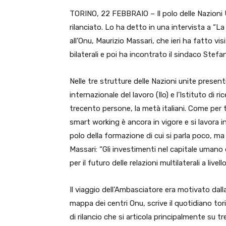
TORINO, 22 FEBBRAIO – Il polo delle Nazioni U
rilanciato. Lo ha detto in una intervista a 
all’Onu, Maurizio Massari, che ieri ha fatto vis
bilaterali e poi ha incontrato il sindaco Stef
Nelle tre strutture delle Nazioni unite presenti
internazionale del lavoro (Ilo) e l’Istituto di r
trecento persone, la metà italiani. Come per tu
smart working è ancora in vigore e si lavora i
polo della formazione di cui si parla poco, m
Massari: “Gli investimenti nel capitale uman
per il futuro delle relazioni multilaterali a livell
Il viaggio dell’Ambasciatore era motivato dalla
mappa dei centri Onu, scrive il quotidiano tor
di rilancio che si articola principalmente su tre