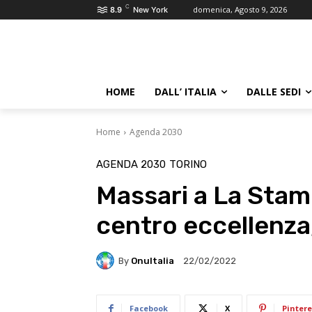
C
domenica, Agosto 9, 2026
8.9
New York
HOME
DALL’ ITALIA
DALLE SEDI
Home
Agenda 2030
AGENDA 2030
TORINO
Massari a La Stamp
centro eccellenza,
By
OnuItalia
22/02/2022
Facebook
X
Pintere