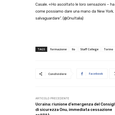
Casale. «Ho ascoltato le loro sensazioni – ha
come possiamo dare una mano da New York. Con
salvaguardare”. (@OnuItalia)
TAGS
formazione
Ilo
Staff College
Torino
Facebook
Condividere
ARTICOLO PRECEDENTE
Ucraina: riunione d’emergenza del Consigl
di sicurezza Onu, immediata cessazione