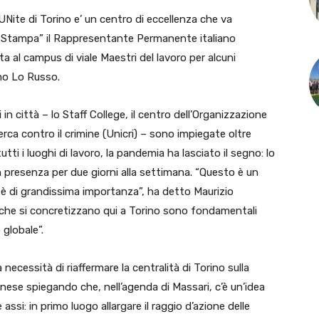
Nite di Torino e’ un centro di eccellenza che va
“La Stampa” il Rappresentante Permanente italiano
ita al campus di viale Maestri del lavoro per alcuni
ano Lo Russo.
 in città – lo Staff College, il centro dell’Organizzazione
icerca contro il crimine (Unicri) – sono impiegate oltre
tti i luoghi di lavoro, la pandemia ha lasciato il segno: lo
n presenza per due giorni alla settimana. “Questo è un
a è di grandissima importanza”, ha detto Maurizio
o che si concretizzano qui a Torino sono fondamentali
o globale”.
 necessità di riaffermare la centralità di Torino sulla
inese spiegando che, nell’agenda di Massari, c’è un’idea
 assi: in primo luogo allargare il raggio d’azione delle