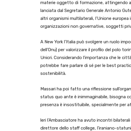
materie oggetto di formazione, attingendo 
lanciata dal Segretario Generale Antonio Gut
altri organismi multilaterali, l’Unione europea 
organizzazioni non governative, soggetti priva
A New York l’Italia può svolgere un ruolo imp
dell’Onu) per valorizzare il profilo del polo tor
Unicri. Considerando l’importanza che le citt
potrebbe fare parlare di sé per le best practi
sostenibilità.
Massari ha poi fatto una riflessione sull’org
status quo ante è inimmaginabile, bisogna co
presenza è insostituibile, specialmente per a
leri l’Ambasciatore ha avuto incontri bilaterali c
direttore dello staff college, l’iraniano-statu