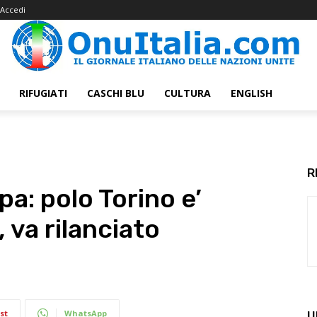
Accedi
RIFUGIATI
CASCHI BLU
CULTURA
ENGLISH
R
a: polo Torino e’
 va rilanciato
st
WhatsApp
U