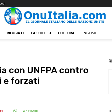
cedi
RIFUGIATI
CASCHI BLU
CULTURA
ENGLISH
R
alia con UNFPA contro
 e forzati
st
WhatsApp
U