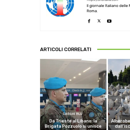
Il giornale Italiano dell
Roma.
ARTICOLI CORRELATI
CASCHI BLU
Da Trieste al Libano: la
Alberobel
Brigata Pozzuolo si unisce
dall’is