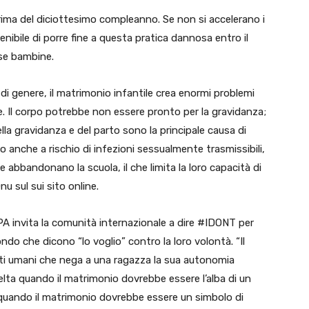
rima del diciottesimo compleanno. Se non si accelerano i
enibile di porre fine a questa pratica dannosa entro il
ose bambine.
di genere, il matrimonio infantile crea enormi problemi
te. Il corpo potrebbe non essere pronto per la gravidanza;
della gravidanza e del parto sono la principale causa di
o anche a rischio di infezioni sessualmente trasmissibili,
 abbandonano la scuola, il che limita la loro capacità di
u sul sui sito online.
PA invita la comunità internazionale a dire #IDONT per
do che dicono “lo voglio” contro la loro volontà. “Il
itti umani che nega a una ragazza la sua autonomia
scelta quando il matrimonio dovrebbe essere l’alba di un
i quando il matrimonio dovrebbe essere un simbolo di