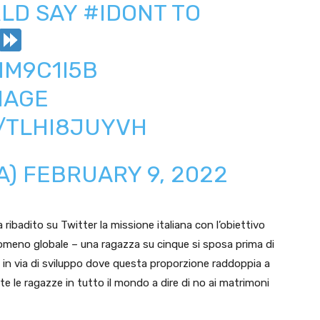
LD SAY
#IDONT
TO
MM9C1I5B
IAGE
M/TLHI8JUYVH
A)
FEBRUARY 9, 2022
ha ribadito su Twitter la missione italiana con l’obiettivo
enomeno globale – una ragazza su cinque si sposa prima di
si in via di sviluppo dove questa proporzione raddoppia a
ate le ragazze in tutto il mondo a dire di no ai matrimoni