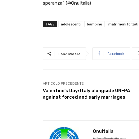
speranza”. (@OnuItalia)
TAGS
adolescenti
bambine
matrimoni forzati
Facebook
Condividere
ARTICOLO PRECEDENTE
Valentine’s Day: Italy alongside UNFPA
against forced and early marriages
OnuItalia
https://onuitalia.com