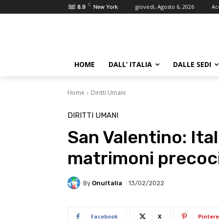
C
giovedì, Agosto 6, 2026
Ac
8.9
New York
HOME
DALL’ ITALIA
DALLE SEDI
Home
Diritti Umani
DIRITTI UMANI
San Valentino: It
matrimoni precoci
By
OnuItalia
13/02/2022
Facebook
X
Pintere