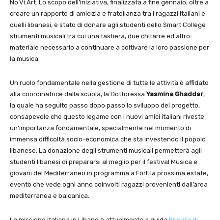
No.Vi.Art. Lo scopo dell’iniziativa, finalizzata a fine gennaio, oltre a
creare un rapporto di amicizia e fratellanza tra i ragazzi italiani e
quelli libanesi, è stato di donare agli studenti dello Smart College
strumenti musicali tra cui una tastiera, due chitarre ed altro
materiale necessario a continuare a coltivare la loro passione per
la musica.
Un ruolo fondamentale nella gestione di tutte le attività è affidato
alla coordinatrice dalla scuola, la Dottoressa
Yasmine Ghaddar
,
la quale ha seguito passo dopo passo lo sviluppo del progetto,
consapevole che questo legame con i nuovi amici italiani riveste
un’importanza fondamentale, specialmente nel momento di
immensa difficoltà socio-economica che sta investendo il popolo
libanese. La donazione degli strumenti musicali permetterà agli
studenti libanesi di prepararsi al meglio per il festival Musica e
giovani del Mediterraneo in programma a Forlì la prossima estate,
evento che vede ogni anno coinvolti ragazzi provenienti dall’area
mediterranea e balcanica.
La missione italiana in Libano è attualmente a guida
Brigata di