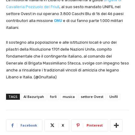
Cavalleria Pozzuolo del Friuli
, al suo sesto mandato UNIFIL nel
settore Ovest in cui operano 3.800 Caschi Blu di 16 dei 46 paesi
contributori alla missione
ONU
e di cui fanno parte 1.000 militari
italiani.
Il sostegno alla popolazione e alle istituzioni locali è uno dei
pilastri della Risoluzione 1701 delle Nazioni Unite, compito
fondamentale che il contingente italiano, al comando del
Generale di Brigata Massimiliano Stecca, svolge con impegno teso
anche a rinsaldare i tradizionali vincoli di amicizia che legano
Libano e Italia. (@OnuItalia)
TAGS
Al Bazuriyah
forlì
musica
settore Ovest
Unifil
Facebook
X
Pinterest