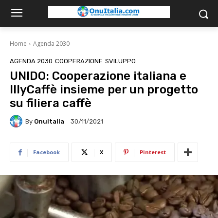
Home
Agenda 2030
AGENDA 2030
COOPERAZIONE
SVILUPPO
UNIDO: Cooperazione italiana e
IllyCaffè insieme per un progetto
su filiera caffè
By
OnuItalia
30/11/2021
Facebook
X
Pinterest