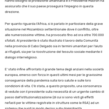
hanno bisogno di protezione umanitaria e il Presidente Macron ha
assicurato che il suo paese proseguirà l’impegno in questa
direzione.
Per quanto riguarda l’Africa, si è parlato in particolare della grave
situazione nel Mozambico settentrionale dove il conflitto, oltre
alle numerosissime vittime, ha provocato fino ad ora oltre 700.000
sfollati. Al presidente è stato illustrato il lavoro della Comunità
nella provincia di Cabo Delgado sia in termini umanitari per l’aiuto
ai rifugiati, sia per la ricostruzione del tessuto sociale mediante il
dialogo interreligioso.
E’ stato infine affrontato il grande tema degli anziani nella società
europea, emerso con forza in questi ultimi mesi per le gravissime
conseguenze della pandemia sulla loro salute e sulle loro
condizioni di vita. C’è stata, a questo proposito, una consonanza
di vedute con il presidente sulla necessità di un urgente cambio di
passo dall’istituzionalizzazione (di cui si sono visti gli effetti
nefasti per le vittime registrate in strutture come le RSA) ad un
sistema che punti in modo deciso sulla domiciliarità