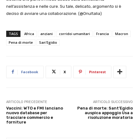
nell’assistenza e nelle cure. Su tale, delicato, argomento si è
deciso di avviare una collaborazione. (@OnuItalia)
TAGS
Africa
anziani
corridoi umanitari
Francia
Macron
Pena di morte
San'Egidio
Facebook
X
Pinterest
ARTICOLO PRECEDENTE
ARTICOLO SUCCESSIVO
Vaccini: WTO e FMI lanciano
Pena di morte: Sant’Egidio
nuovo database per
auspica appoggio Usa a
tracciare commercio e
risoluzione moratoria
forniture