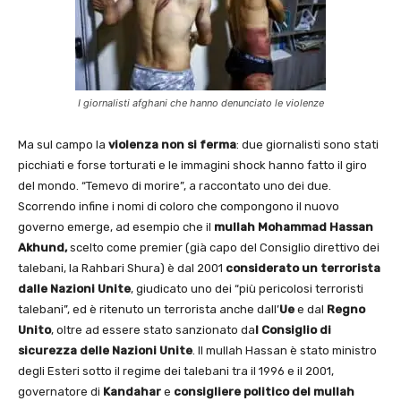
I giornalisti afghani che hanno denunciato le violenze
Ma sul campo la
violenza non si ferma
: due giornalisti sono stati
picchiati e forse torturati e le immagini shock hanno fatto il giro
del mondo. “Temevo di morire”, a raccontato uno dei due.
Scorrendo infine i nomi di coloro che compongono il nuovo
governo emerge, ad esempio che il
mullah Mohammad Hassan
Akhund,
scelto come premier (già capo del Consiglio direttivo dei
talebani, la Rahbari Shura) è dal 2001
considerato un terrorista
dalle Nazioni Unite
, giudicato uno dei “più pericolosi terroristi
talebani”, ed è ritenuto un terrorista anche dall’
Ue
e dal
Regno
Unito
, oltre ad essere stato sanzionato da
l Consiglio di
sicurezza delle Nazioni Unite
. Il mullah Hassan è stato ministro
degli Esteri sotto il regime dei talebani tra il 1996 e il 2001,
governatore di
Kandahar
e
consigliere politico del mullah