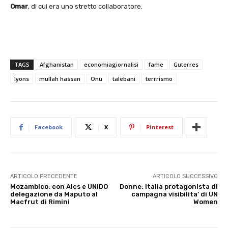
Omar
, di cui era uno stretto collaboratore.
TAGS
Afghanistan
economiagiornalisi
fame
Guterres
lyons
mullah hassan
Onu
talebani
terrrismo
Facebook
X
Pinterest
ARTICOLO PRECEDENTE
ARTICOLO SUCCESSIVO
Mozambico: con Aics e UNIDO
Donne: Italia protagonista di
delegazione da Maputo al
campagna visibilita’ di UN
Macfrut di Rimini
Women