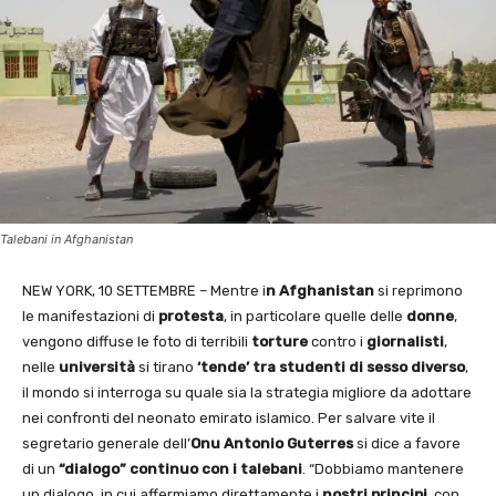
Talebani in Afghanistan
NEW YORK, 10 SETTEMBRE – Mentre i
n Afghanistan
si reprimono
le manifestazioni di
protesta
, in particolare quelle delle
donne
,
vengono diffuse le foto di terribili
torture
contro i
giornalisti
,
nelle
università
si tirano
‘tende’ tra studenti di sesso diverso
,
il mondo si interroga su quale sia la strategia migliore da adottare
nei confronti del neonato emirato islamico. Per salvare vite il
segretario generale dell’
Onu Antonio Guterres
si dice a favore
di un
“dialogo” continuo con i talebani
. “Dobbiamo mantenere
un dialogo, in cui affermiamo direttamente i
nostri principi
, con