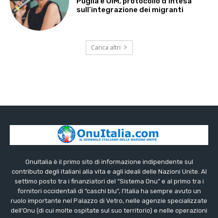
Puglia e OIM, protocollo d’intesa
sull’integrazione dei migranti
Carica altri
OnuItalia è il primo sito di informazione indipendente sul
contributo degli italiani alla vita e agli ideali delle Nazioni Unite. Al
settimo posto tra i finanziatori del “Sistema Onu” e al primo tra i
fornitori occidentali di “caschi blu”, l’Italia ha sempre avuto un
ruolo importante nel Palazzo di Vetro, nelle agenzie specializzate
dell’Onu (di cui molte ospitate sul suo territorio) e nelle operazioni