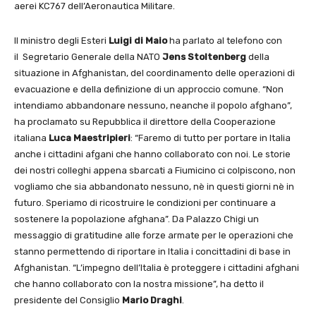
aerei KC767 dell’Aeronautica Militare.
Il ministro degli Esteri
Luigi di Maio
ha parlato al telefono con
il
Segretario Generale
della NATO
Jens Stoltenberg
della
situazione in
Afghanistan, del
coordinamento delle operazioni di
evacuazione e della definizione di un approccio comune. “Non
intendiamo abbandonare nessuno, neanche il popolo afghano”,
ha proclamato su Repubblica il direttore della Cooperazione
italiana
Luca Maestripieri
: “Faremo di tutto per portare in Italia
anche i cittadini afgani che hanno collaborato con noi. Le storie
dei nostri colleghi appena sbarcati a Fiumicino ci colpiscono, non
vogliamo che sia abbandonato nessuno, nè in questi giorni nè in
futuro. Speriamo di ricostruire le condizioni per continuare a
sostenere la popolazione afghana”. Da Palazzo Chigi un
messaggio di gratitudine alle forze armate per le operazioni che
stanno permettendo di riportare in Italia i concittadini di base in
Afghanistan. “L’impegno dell’Italia è proteggere i cittadini afghani
che hanno collaborato con la nostra missione”, ha detto il
presidente del Consiglio
Mario Draghi
.