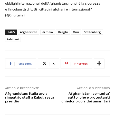
obblighi internazionali dell’Afghanistan, nonché la sicurezza
e l’incolumità di tutti i cittadini afghani e internazionali”.
(@OnuItalia)
TAGS
Afghanistan
di maio
Draghi
Onu
Stoltenberg
talebani
Facebook
X
Pinterest
ARTICOLO PRECEDENTE
ARTICOLO SUCCESSIVO
Afghanistan: Italia avvia
Afghanistan: comunita’
rimpatrio staff a Kabul, resta
cattoliche e protestanti
presidio
chiedono corridoi umanitari