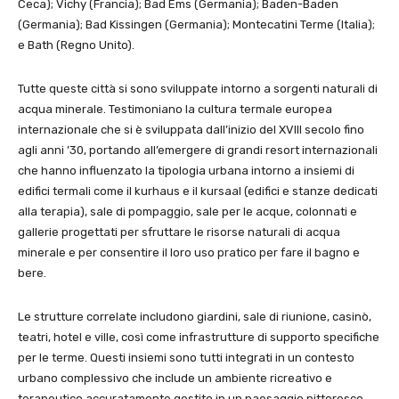
Ceca); Vichy (Francia); Bad Ems (Germania); Baden-Baden
(Germania); Bad Kissingen (Germania); Montecatini Terme (Italia);
e Bath (Regno Unito).
Tutte queste città si sono sviluppate intorno a sorgenti naturali di
acqua minerale. Testimoniano la cultura termale europea
internazionale che si è sviluppata dall’inizio del XVIII secolo fino
agli anni ’30, portando all’emergere di grandi resort internazionali
che hanno influenzato la tipologia urbana intorno a insiemi di
edifici termali come il kurhaus e il kursaal (edifici e stanze dedicati
alla terapia), sale di pompaggio, sale per le acque, colonnati e
gallerie progettati per sfruttare le risorse naturali di acqua
minerale e per consentire il loro uso pratico per fare il bagno e
bere.
Le strutture correlate includono giardini, sale di riunione, casinò,
teatri, hotel e ville, così come infrastrutture di supporto specifiche
per le terme. Questi insiemi sono tutti integrati in un contesto
urbano complessivo che include un ambiente ricreativo e
terapeutico accuratamente gestito in un paesaggio pittoresco.