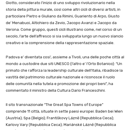
Giotto, considerato l’inizio di uno sviluppo rivoluzionario nella
storia della pittura murale, così come altri cicli di diversi artisti, in
particolare Pietro e Giuliano da Rimini, Guariento di Arpo, Giusto
de’ Menabuoi, Altichiero da Zevio, Jacopo Avanzi e Jacopo da
Verona. Come gruppo, questi cicli illustrano come, nel corso di un
secolo, l’arte dell’affresco si sia sviluppata lungo un nuovo slancio
creativo e la comprensione della rappresentazione spaziale.
Padova e’ diventata cosi’, assieme a Tivoli, una delle poche città al
mondo a custodire due siti UNESCO (l’altro e’ l’Orto Botanico): “Un
primato che rafforza la leadership culturale dell’Italia, ribadisce la
vastità del patrimonio culturale nazionale e riconosce il ruolo
delle comunità nella tutela e promozione dei propri beni”, ha
commentato il ministro della Cultura Dario Franceschini.
Il sito transnazionale “The Great Spa Towns of Europe”
comprende 11 città, situate in sette paesi europei: Baden bei Wien
(Austria); Spa (Belgio); Františkovy Lázně (Repubblica Ceca);
Karlovy Vary (Repubblica Ceca); Mariánské Lázně (Repubblica