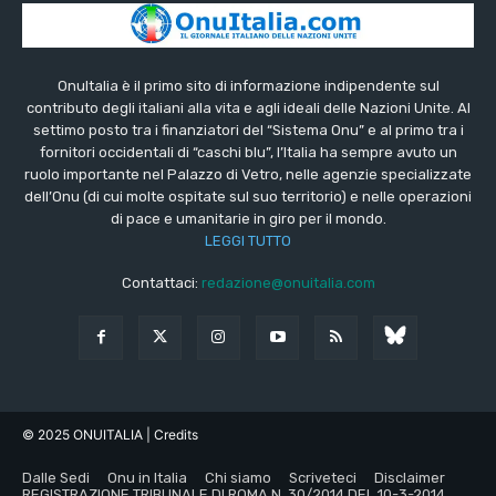
OnuItalia è il primo sito di informazione indipendente sul
contributo degli italiani alla vita e agli ideali delle Nazioni Unite. Al
settimo posto tra i finanziatori del “Sistema Onu” e al primo tra i
fornitori occidentali di “caschi blu”, l’Italia ha sempre avuto un
ruolo importante nel Palazzo di Vetro, nelle agenzie specializzate
dell’Onu (di cui molte ospitate sul suo territorio) e nelle operazioni
di pace e umanitarie in giro per il mondo.
LEGGI TUTTO
Contattaci:
redazione@onuitalia.com
© 2025 ONUITALIA
| Credits
Dalle Sedi
Onu in Italia
Chi siamo
Scriveteci
Disclaimer
REGISTRAZIONE TRIBUNALE DI ROMA N. 30/2014 DEL 10-3-2014