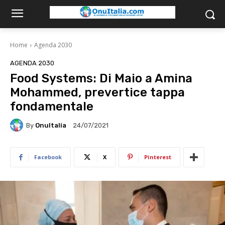
Home
Agenda 2030
AGENDA 2030
Food Systems: Di Maio a Amina
Mohammed, prevertice tappa
fondamentale
By
OnuItalia
24/07/2021
Facebook
X
Pinterest