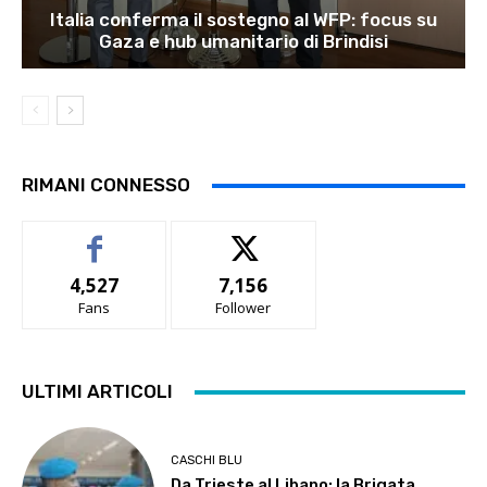
Italia conferma il sostegno al WFP: focus su
Gaza e hub umanitario di Brindisi
RIMANI CONNESSO
4,527
7,156
Fans
Follower
ULTIMI ARTICOLI
CASCHI BLU
Da Trieste al Libano: la Brigata