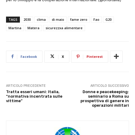
TAGS
2030
clima
di maio
fame zero
Fao
G20
Martina
Matera
sicurezzxa alimentare
Facebook
X
Pinterest
ARTICOLO PRECEDENTE
ARTICOLO SUCCESSIVO
Tratta esseri umani: Italia,
Donne e peacekeeping:
“normativa incentrata sulle
seminario a Roma su
vittime”
prospettiva di genere in
operazioni militari