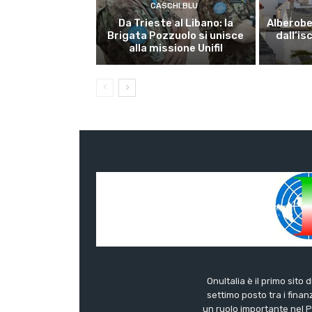
CASCHI BLU
Da Trieste al Libano: la
Alberobel
Brigata Pozzuolo si unisce
dall’is
alla missione Unifil
OnuItalia è il primo sito 
settimo posto tra i finanz
un ruolo importante nel Pa