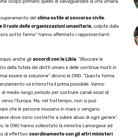
me scopo primario quello di salvaguardare la vita umana
n superamento del
clima ostile al soccorso civile
.
 il ruolo delle organizzazioni umanitarie,
colpite dalla
ancora sotto fermo” hanno affermato i rappresentanti
loquio anche gli
accordi con la Libia
. ”Bloccare le
to della tutela dei diritti umani e delle continue morti in
mai essere la soluzione” dicono le ONG. ”Questa forma
nanziamento va interrotta il prima possibile. Vanno
 di medio-lungo periodo per costruire canali sicuri di
 verso l’Europa. Ma, nel frattempo, non si può
ciare che le persone muoiano in mare o vengano
Paese dove sono costrette a subire abusi di ogni genere”.
ro, le ONG hanno sollecitato la ministra Lamorgese ad
o di effettivo
coordinamento con gli altri ministeri