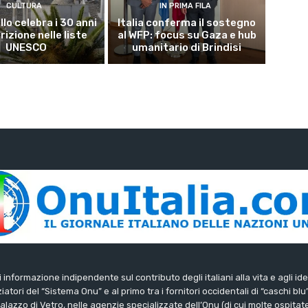
CULTURA
IN PRIMA FILA
lo celebra i 30 anni
Italia conferma il sostegno
crizione nelle liste
al WFP: focus su Gaza e hub
UNESCO
umanitario di Brindisi
di informazione indipendente sul contributo degli italiani alla vita e agli ide
iatori del “Sistema Onu” e al primo tra i fornitori occidentali di “caschi blu
lazzo di Vetro, nelle agenzie specializzate dell’Onu (di cui molte ospitate 