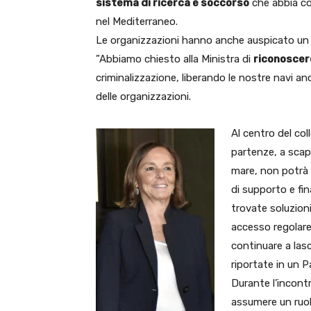
sistema di ricerca e soccorso
che abbia co
nel Mediterraneo.
Le organizzazioni hanno anche auspicato u
”Abbiamo chiesto alla Ministra di
riconoscere
criminalizzazione, liberando le nostre navi 
delle organizzazioni.
Al centro del col
partenze, a scapi
mare, non potrà 
di supporto e fi
trovate soluzioni
accesso regolare
continuare a las
riportate in un 
Durante l’incont
assumere un ruol