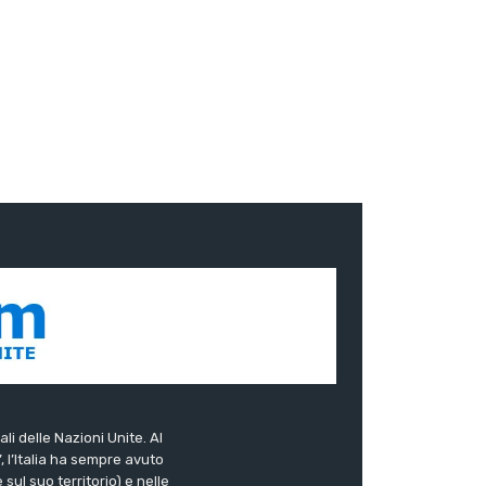
ali delle Nazioni Unite. Al
”, l’Italia ha sempre avuto
sul suo territorio) e nelle