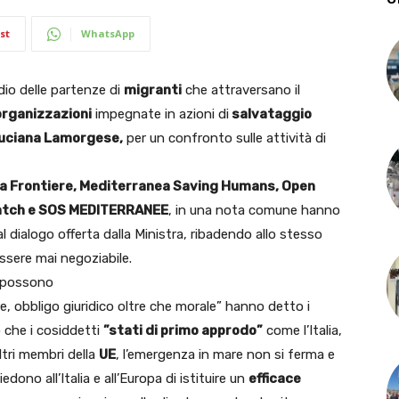
st
WhatsApp
dio delle partenze di
migranti
che attraversano il
organizzazioni
impegnate in azioni di
salvataggio
 Luciana Lamorgese,
per un confronto sulle attività di
a Frontiere, Mediterranea Saving Humans, Open
Watch e SOS MEDITERRANEE
, in una nota comune hanno
l dialogo offerta dalla Ministra, ribadendo allo stesso
sere mai negoziabile.
n possono
, obbligo giuridico oltre che morale” hanno detto i
o che i cosiddetti
”stati di primo approdo”
come l’Italia,
ltri membri della
UE
, l’emergenza in mare non si ferma e
dono all’Italia e all’Europa di istituire un
efficace