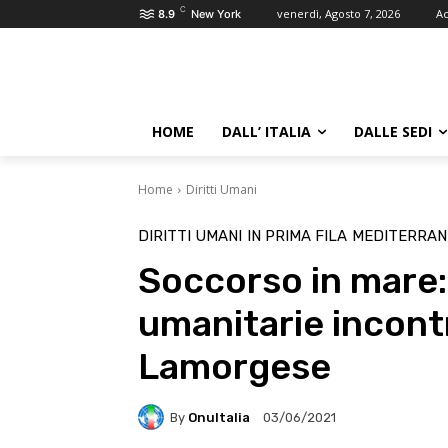
C
venerdì, Agosto 7, 2026
Ac
8.9
New York
HOME
DALL’ ITALIA
DALLE SEDI
Home
Diritti Umani
DIRITTI UMANI
IN PRIMA FILA
MEDITERRAN
Soccorso in mare: 
umanitarie incont
Lamorgese
By
OnuItalia
03/06/2021