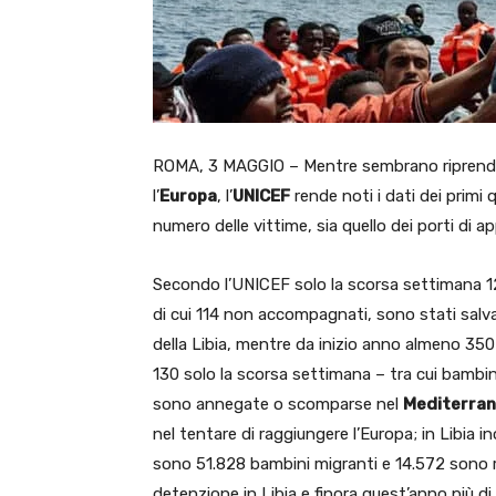
ROMA, 3 MAGGIO – Mentre sembrano riprend
l’
Europa
, l’
UNICEF
rende noti i dati dei primi 
numero delle vittime, sia quello dei porti di 
Secondo l’UNICEF solo la scorsa settimana 1
di cui 114 non accompagnati, sono stati salvat
della Libia, mentre da inizio anno almeno 35
130 solo la scorsa settimana – tra cui bambi
sono annegate o scomparse nel
Mediterra
nel tentare di raggiungere l’Europa; in Libia ino
sono 51.828 bambini migranti e 14.572 sono rif
detenzione in Libia e finora quest’anno più di