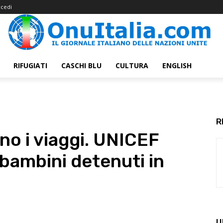
cedi
RIFUGIATI
CASCHI BLU
CULTURA
ENGLISH
R
no i viaggi. UNICEF
 bambini detenuti in
U