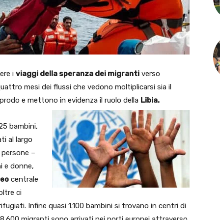
ere i
viaggi della speranza dei migranti
verso
quattro mesi dei flussi che vedono moltiplicarsi sia il
approdo e mettono in evidenza il ruolo della
Libia.
25 bambini,
i al largo
0 persone –
ni e donne,
neo
centrale
ltre ci
ugiati. Infine quasi 1.100 bambini si trovano in centri di
 8.600 migranti sono arrivati nei porti europei attraverso