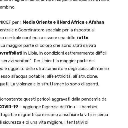
bambino.
NICEF per il
Medio Oriente e il Nord Africa
e
Afshan
entrale e Coordinatore speciale per la risposta ai
aneo centrale continua a essere una delle
rotte
 La maggior parte di coloro che sono stati salvati
vraffollati
in Libia, in condizioni estremamente difficili
 servizi sanitari”. Per Unicef la maggior parte dei
ed è oggetto dello sfruttamento e degli abusi all’interno
o all’acqua potabile, all’elettricità, all’istruzione,
deguati. La violenza e lo sfruttamento sono dilaganti.
Nonostante questi pericoli aggravati dalla pandemia da
COVID-19
– aggiunge l’agenzia dell’Onu – i bambini
rifugiati e migranti continuano a rischiare la vita in cerca
di sicurezza e di una vita migliore. I tentativi di