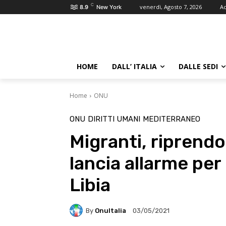
C
venerdì, Agosto 7, 2026
Ac
8.9
New York
HOME
DALL’ ITALIA
DALLE SEDI
Home
ONU
ONU
DIRITTI UMANI
MEDITERRANEO
Migranti, riprendo
lancia allarme per
Libia
By
OnuItalia
03/05/2021