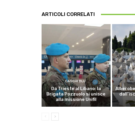
ARTICOLI CORRELATI
CASCHI BLU
Da Trieste al Libano: la
Alberobel
Brigata Pozzuolo si unisce
dall’is
alla missione Unifil