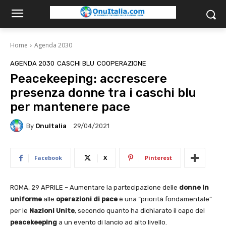
Home
Agenda 2030
AGENDA 2030
CASCHI BLU
COOPERAZIONE
Peacekeeping: accrescere
presenza donne tra i caschi blu
per mantenere pace
By
OnuItalia
29/04/2021
Facebook
X
Pinterest
ROMA, 29 APRILE – Aumentare la partecipazione delle
donne in
uniforme
alle
operazioni
di pace
è una “priorità fondamentale”
per le
Nazioni Unite
, secondo quanto ha dichiarato il capo del
peacekeeping
a un evento di lancio ad alto livello.