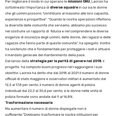
Per migliorare il modo in cui operano le
missioni ONU
, Lacroix ha
sottolineato l’importanza di
diverse squadre
in cui sia le donne
che gli uomini possono “contribuire al massimo alle loro capacità,
esperienze e prospettive”. “Quando le nostre operazioni riflettono
la diversità delle comunità che serviamo, abbiamo più successo
nel costruire un rapporto di fiducia e nel comprendere le diverse
esigenze di sicurezza degli uomini, delle donne, dei ragazzi e delle
ragazze che fanno parte di queste comunità”, ha spiegato. Inoltre
ha sostenuto che è fondamentale per proteggere i civili e attuare
il mandato generale del mantenimento della pace.
Dal lancio della
strategia per la parità di genere nel 2018
, il
progetto ha compiuto buoni progressi nel raggiungere i suoi
obiettivi: Lacroix ha detto che dal 2018 al 2021 il numero di donne
ufficiali di stato maggiore e osservatori militari è aumentato dal
12,3 al 17,8 per cento; il numero di donne agenti di polizia
individuali dal 22,3 al 30,4 per cento; e le donne nelle unità di
polizia formate sono andate dal 9 al 14,8%.
Trasformazione necessaria
Ma aumentare il numero di donne dispiegate non è
sufficiente:”Dobbiamo trasformare le nostre istituzioni per