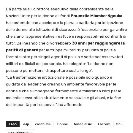
Da parte sua il direttore esecutivo della copresidente delle
Nazioni Unite per le donne e i fondi
Phumzile Mlambo-Ngcuka
ha sostenuto che accelerare la piena e paritaria partecipazione
delle donne alle istituzioni di sicurezza è “essenziale per garantire
che siano rappresentative, reattive e responsabili nei confronti di
tutti”. Delineando che ci vorrebbero
30 anni per raggiungere la
parità di genere
per le truppe militari; 12 per unità di polizia
formate; otto per singoli agenti di polizia e sette per osservatori
militari e ufficiali del personale, ha spiegato: “Le donne non
possono permettersi di aspettare così a lungo”.
“La trasformazione istituzionale è possibile solo quando è
guidata da leader che creano un ambiente favorevole per le
donne e che si impegnano fermamente a tolleranza zero per le
molestie sessuali, lo sfruttamento sessuale e gli abusi, e la fine
dell’impunità per i colpevoli”, ha affermato.
TAGS
a4p
caschi blu
Donne
fondo elsie
Lacroix
Onu
peacekeepimg