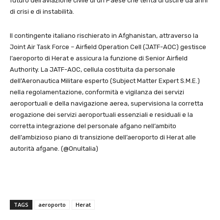
futuro dell’aviazione civile di un Paese che tenta di uscire da anni
di crisi e di instabilità.
Il contingente italiano rischierato in Afghanistan, attraverso la
Joint Air Task Force – Airfield Operation Cell (JATF-AOC) gestisce
l’aeroporto di Herat e assicura la funzione di Senior Airfield
Authority. La JATF-AOC, cellula costituita da personale
dell’Aeronautica Militare esperto (Subject Matter Expert S.M.E.)
nella regolamentazione, conformità e vigilanza dei servizi
aeroportuali e della navigazione aerea, supervisiona la corretta
erogazione dei servizi aeroportuali essenziali e residuali e la
corretta integrazione del personale afgano nell’ambito
dell’ambizioso piano di transizione dell’aeroporto di Herat alle
autorità afgane. (@OnuItalia)
TAGS
aeroporto
Herat