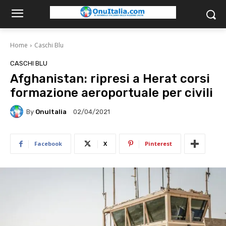
Home
Caschi Blu
CASCHI BLU
Afghanistan: ripresi a Herat corsi
formazione aeroportuale per civili
By
OnuItalia
02/04/2021
Facebook
X
Pinterest