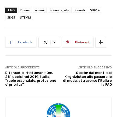
TAGS
Donne
oceani
oceanografia
Pinardi
SDG14
SDG5
STEMM
Facebook
X
Pinterest
ARTICOLO PRECEDENTE
ARTICOLO SUCCESSIVO
Difensori diritti umani: Onu,
Storie: dai monti del
281 uccisi nel 2019; Italia,
Kirghizistan alle passerelle
“ruolo essenziale, protezione
di moda, attraverso l’Italia e
e’ priorita’”
la FAO