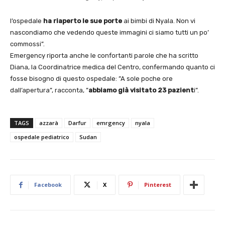
l’ospedale
ha riaperto le sue porte
ai bimbi di Nyala. Non vi
nascondiamo che vedendo queste immagini ci siamo tutti un po’
commossi”.
Emergency riporta anche le confortanti parole che ha scritto
Diana, la Coordinatrice medica del Centro, confermando quanto ci
fosse bisogno di questo ospedale: ”A sole poche ore
dall’apertura”, racconta, ”
abbiamo già visitato 23 pazient
i”.
TAGS
azzarà
Darfur
emrgency
nyala
ospedale pediatrico
Sudan
Facebook
X
Pinterest