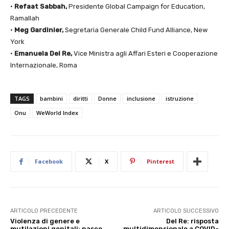
•
Refaat Sabbah,
Presidente Global Campaign for Education,
Ramallah
•
Meg Gardinier,
Segretaria Generale Child Fund Alliance, New
York
•
Emanuela Del Re,
Vice Ministra agli Affari Esteri e Cooperazione
Internazionale, Roma
TAGS
bambini
diritti
Donne
inclusione
istruzione
Onu
WeWorld Index
Facebook
X
Pinterest
ARTICOLO PRECEDENTE
ARTICOLO SUCCESSIVO
Violenza di genere e
Del Re: risposta
mutilazioni genitali: nasce
multidimensionale a COVID-