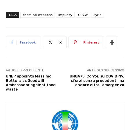
TAGS
chemical weapons
impunity
OPCW
Syria
Facebook
X
Pinterest
ARTICOLO PRECEDENTE
ARTICOLO SUCCESSIVO
UNEP appoints Massimo
UNGA75: Conte, su COVID-19,
Bottura as Goodwill
sforzi senza precedenti ma
Ambassador against food
andare oltre l’emergenza
waste