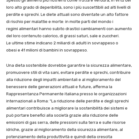
Spesso gli alimenti più nutrienti come frutta e verdura, in virtù del
loro alto grado di deperibilità, sono i più suscettibili ad alti livelli di
perdite e sprechi. Le diete attuali sono diventate un alto fattore
di rischio per malattie e morte: in molte parti del mondo i
regimi alimentari hanno subito drastici cambiamenti con aumento
del loro contenuto calorico, di grassi saturi, sale e zuccheri.
Le ultime stime indicano 2 miliardi di adulti in sovrappeso o
obesi e 41 milioni di bambini in sovrappeso.
Una dieta sostenibile dovrebbe garantire la sicurezza alimentare,
promuovere stili di vita sani, evitare perdite e sprechi, contribuire
alla riduzione degli impatti ambientali e al miglioramento del
benessere delle generazioni attuali e future, afferma la
Rappresentanza Permanente italiana presso le organizzazioni
internazionali a Roma: “La riduzione delle perdite e degli sprechi
alimentari contribuisce a migliorare la sostenibilità dei sistemi e
può portare benefici alla società grazie alla riduzione delle
emissioni di gas serra, delle pressioni sulla terra e sulle risorse
idriche, grazie al miglioramento della sicurezza alimentare, al
potenziamento della produttività e quindi della crescita