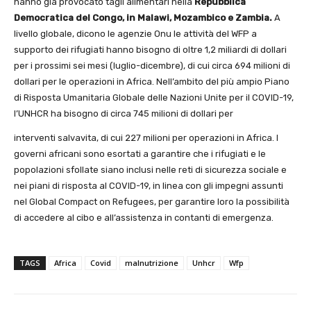
hanno già provocato tagli alimentari nella
Repubblica
Democratica del Congo, in Malawi, Mozambico e Zambia.
A
livello globale, dicono le agenzie Onu le attività del WFP a
supporto dei rifugiati hanno bisogno di oltre 1,2 miliardi di dollari
per i prossimi sei mesi (luglio-dicembre), di cui circa 694 milioni di
dollari per le operazioni in Africa. Nell’ambito del più ampio Piano
di Risposta Umanitaria Globale delle Nazioni Unite per il COVID-19,
l’UNHCR ha bisogno di circa 745 milioni di dollari per
interventi salvavita, di cui 227 milioni per operazioni in Africa. I
governi africani sono esortati a garantire che i rifugiati e le
popolazioni sfollate siano inclusi nelle reti di sicurezza sociale e
nei piani di risposta al COVID-19, in linea con gli impegni assunti
nel Global Compact on Refugees, per garantire loro la possibilità
di accedere al cibo e all’assistenza in contanti di emergenza.
TAGS
Africa
Covid
malnutrizione
Unhcr
Wfp