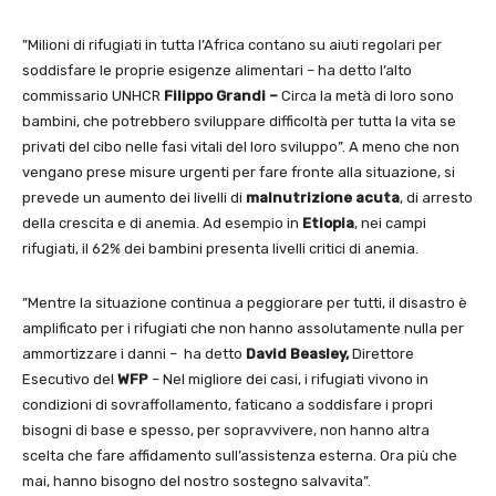
”Milioni di rifugiati in tutta l’Africa contano su aiuti regolari per
soddisfare le proprie esigenze alimentari – ha detto l’alto
commissario UNHCR
Filippo Grandi –
Circa la metà di loro sono
bambini, che potrebbero sviluppare difficoltà per tutta la vita se
privati ​​del cibo nelle fasi vitali del loro sviluppo”. A meno che non
vengano prese misure urgenti per fare fronte alla situazione, si
prevede un aumento dei livelli di
malnutrizione acuta
, di arresto
della crescita e di anemia. Ad esempio in
Etiopia
, nei campi
rifugiati, il 62% dei bambini presenta livelli critici di anemia.
”Mentre la situazione continua a peggiorare per tutti, il disastro è
amplificato per i rifugiati che non hanno assolutamente nulla per
ammortizzare i danni – ha detto
David Beasley,
Direttore
Esecutivo del
WFP
– Nel migliore dei casi, i rifugiati vivono in
condizioni di sovraffollamento, faticano a soddisfare i propri
bisogni di base e spesso, per sopravvivere, non hanno altra
scelta che fare affidamento sull’assistenza esterna. Ora più che
mai, hanno bisogno del nostro sostegno salvavita”.