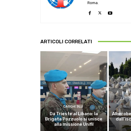
Roma.
ARTICOLI CORRELATI
CASCHI BLU
Da Trieste al Libano: la
Alberobel
Brigata Pozzuolo si unisce
dall’is
alla missione Unifil