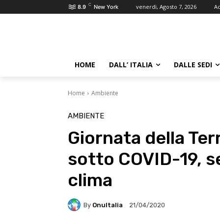
C
venerdì, Agosto 7, 2026
Ac
8.9
New York
HOME
DALL’ ITALIA
DALLE SEDI
Home
Ambiente
AMBIENTE
Giornata della Ter
sotto COVID-19, se
clima
By
OnuItalia
21/04/2020