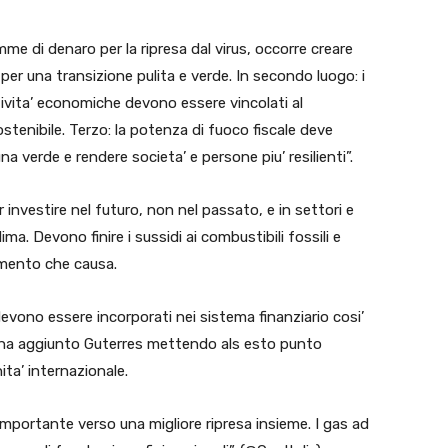
 di denaro per la ripresa dal virus, occorre creare
per una transizione pulita e verde. In secondo luogo: i
ttivita’ economiche devono essere vincolati al
stenibile. Terzo: la potenza di fuoco fiscale deve
a verde e rendere societa’ e persone piu’ resilienti”.
r investire nel futuro, non nel passato, e in settori e
ma. Devono finire i sussidi ai combustibili fossili e
namento che causa.
 devono essere incorporati nei sistema finanziario cosi’
”, ha aggiunto Guterres mettendo als esto punto
ta’ internazionale.
importante verso una migliore ripresa insieme. I gas ad