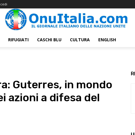
cedi
RIFUGIATI
CASCHI BLU
CULTURA
ENGLISH
R
ra: Guterres, in mondo
i azioni a difesa del
U