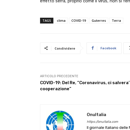
effetto serra, proprio come il virus, non si fer
TAGS
clima
COVID-19
Guterres
Terra
Facebook
Condividere
ARTICOLO PRECEDENTE
COVID-19: Del Re, “Coronavirus, ci salvera’
cooperazione”
OnuItalia
https://onuitalia.com
Il giornale Italiano dell